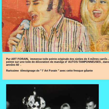
Pur ART FORAIN, immense toile peinte originale des sixties de 4 mètres carrés 
peinte sur une toile de décoration de manège d' AUTOS-TAMPONNEUSES , dans
années 60 .
Rarissime témoignage de " l' Art Forain " avec cette fresque géante