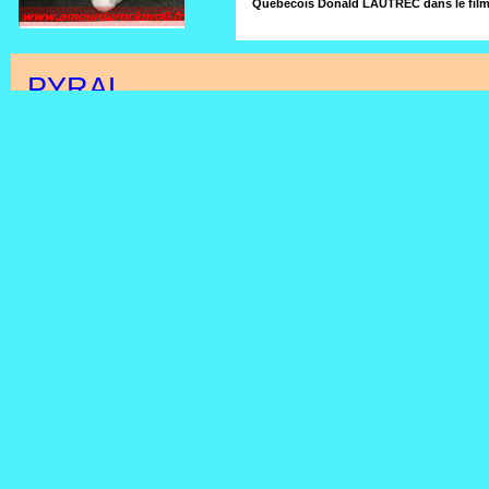
Québécois Donald LAUTREC dans le fil
PYRAL
une marque et des gravures qui réservent de nombreuses surprises
Disques 78 Tours PYRAL avec Johnny HALLYDAY qui interprète les chansons 
Et aussi des TEST PRESSING des BEATLES . . .
Charles AZNAVOUR LA MAMMA alternate version
Test Pressing Label VOGUE Sample not for sale
Émile LAM
ROBERT c