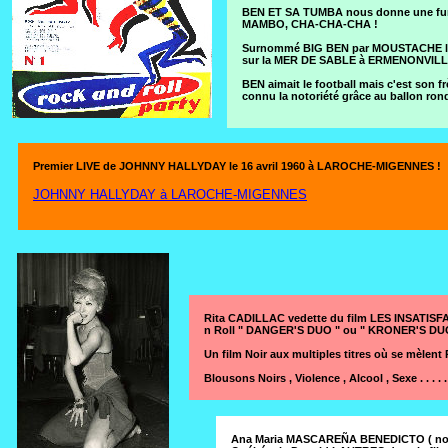
BEN ET SA TUMBA nous donne une furi
MAMBO, CHA-CHA-CHA !
Surnommé BIG BEN par MOUSTACHE le cé
sur la MER DE SABLE à ERMENONVILLE 
BEN aimait le football mais c'est so
connu la notoriété grâce au ballon ron
Premier LIVE de JOHNNY HALLYDAY le 16 avril 1960 à LAROCHE-MIGENNES !
JOHNNY HALLYDAY à LAROCHE-MIGENNES
Rita CADILLAC vedette du film LES INSATISFAI
n Roll " DANGER'S DUO " ou " KRONER'S DU
Un film Noir aux multiples titres où se mèlent 
Blousons Noirs , Violence , Alcool , Sexe . . . . . 
Ana Maria MASCAREÑA BENEDICTO ( nomb