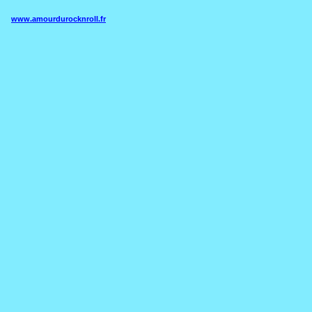
www.amourdurocknroll.fr