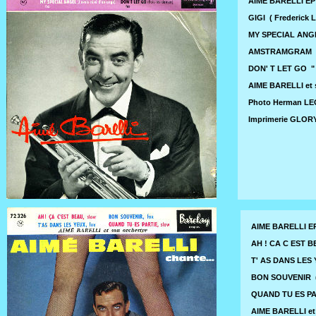
AIME BARELLI EP
GIGI ( Frederick L
MY SPECIAL ANGEL
AMSTRAMGRAM ( ar
DON' T LET GO " F
AIME BARELLI et s
Photo Herman LE
Imprimerie GLORY 
AIME BARELLI EP
AH ! CA C EST BE
T' AS DANS LES Y
BON SOUVENIR ( 
QUAND TU ES PAR
AIME BARELLI et 