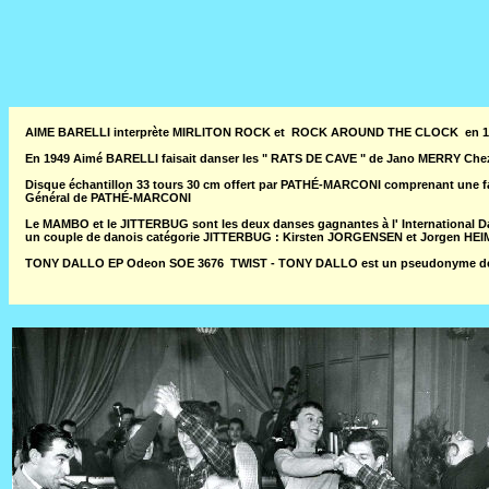
AIME BARELLI
interprète MIRLITON ROCK et ROCK AROUND THE CLOCK en 19
En 1949 Aimé BARELLI faisait danser les " RATS DE CAVE " de Jano MERRY Chez
Disque échantillon 33 tours 30 cm offert par PATHÉ-MARCONI comprenant une fa
Général de PATHÉ-MARCONI
Le MAMBO et le JITTERBUG sont les deux danses gagnantes à l' International D
un couple de danois catégorie JITTERBUG : Kirsten JORGENSEN et Jorgen HE
TONY DALLO EP Odeon SOE 3676 TWIST - TONY DALLO est un pseudonyme d