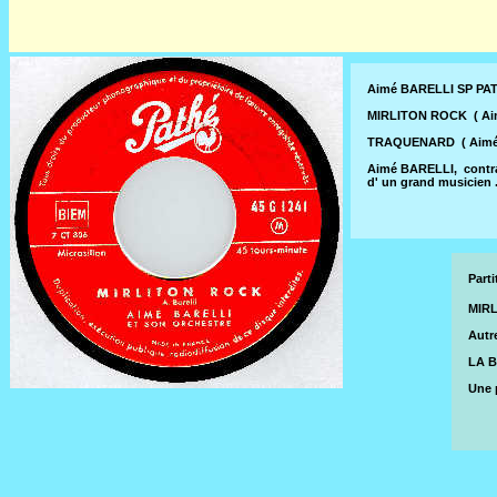
Aimé BARELLI SP PAT
MIRLITON ROCK ( Aimé
TRAQUENARD ( Aimé Ba
Aimé BARELLI, contrain
d' un grand musicien 
Part
MIRL
Autr
LA B
Une 