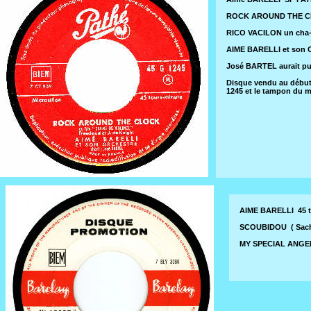
ROCK AROUND THE CLOCK
RICO VACILON un cha-
AIME BARELLI et son O
José BARTEL aurait pu 
Disque vendu au début 
1245 et le tampon du m
AIME BARELLI 45 t
SCOUBIDOU ( Sacha
MY SPECIAL ANGEL "