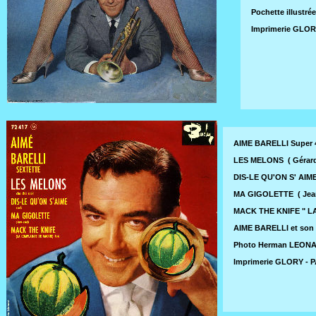
Pochette illustr
Imprimerie GLORY
AIME BARELLI Super 
LES MELONS ( Gérard G
DIS-LE QU'ON S' AIME 
MA GIGOLETTE ( Jean 
MACK THE KNIFE " LA 
AIME BARELLI et so
Photo Herman LEONA
Imprimerie GLORY - PA