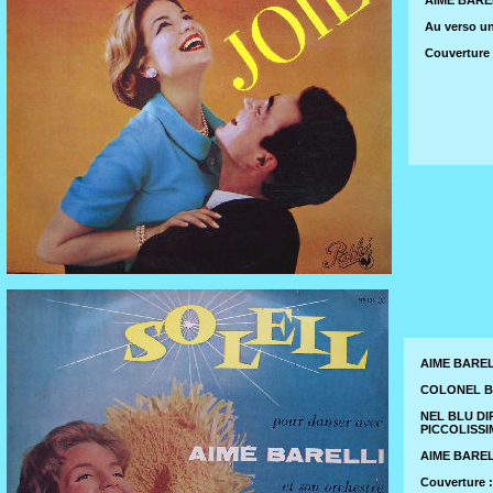
Au verso un
Couverture 
AIME BAREL
COLONEL BO
NEL BLU DI
PICCOLISSI
AIME BAREL
Couverture :