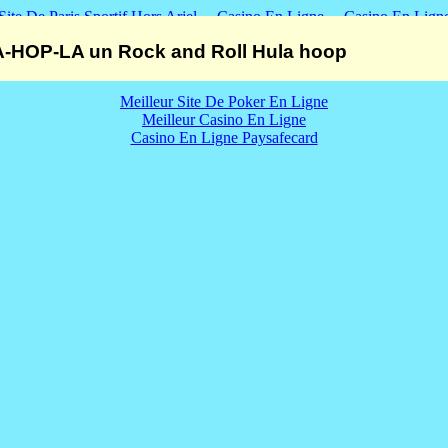
Site De Paris Sportif Hors Arjel
Casino En Ligne
Casino En Lign
un Rock and Roll Hula hoop
Worth your time
Meilleur Site De Poker En Ligne
Meilleur Casino En Ligne
Casino En Ligne Paysafecard