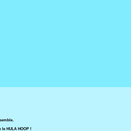
semble.
ue le HULA HOOP !