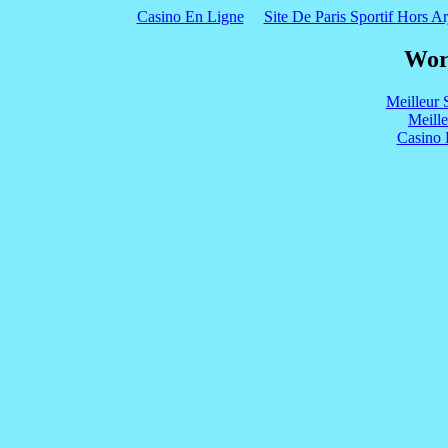
Casino En Ligne
Site De Paris Sportif Hors Ar
Wor
Meilleur 
Meill
Casino 