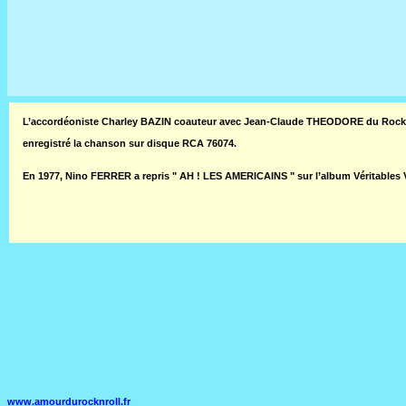
L’accordéoniste Charley BAZIN coauteur avec Jean-Claude THEODORE du Rock 
enregistré la chanson sur disque RCA 76074.
En 1977, Nino FERRER a repris " AH ! LES AMERICAINS " sur l’album Véritables V
www.amourdurocknroll.fr