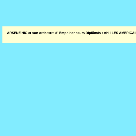
ARSENE HIC et son orchestre d' Empoisonneurs Diplômés : AH ! LES AMERIC