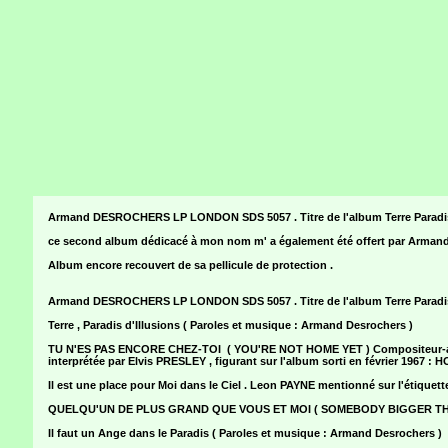
Armand DESROCHERS LP LONDON SDS 5057 . Titre de l'album Terre Paradis d
ce second album dédicacé à mon nom m' a également été offert par Arm
Album encore recouvert de sa pellicule de protection .
Armand DESROCHERS LP LONDON SDS 5057 . Titre de l'album Terre Paradis d
Terre , Paradis d'Illusions ( Paroles et musique : Armand Desrochers )
TU N'ES PAS ENCORE CHEZ-TOI ( YOU'RE NOT HOME YET ) Compositeur-aut
interprétée par Elvis PRESLEY , figurant sur l'album sorti en février 19
Il est une place pour Moi dans le Ciel . Leon PAYNE mentionné sur l'étiq
QUELQU'UN DE PLUS GRAND QUE VOUS ET MOI ( SOMEBODY BIGGER THAN Y
Il faut un Ange dans le Paradis ( Paroles et musique : Armand Desrochers )