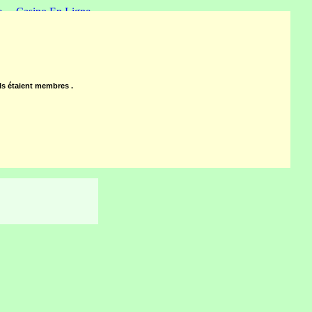
e
Casino En Ligne
 étaient membres .