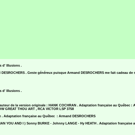
' Illusions .
and DESROCHERS . Geste généreux puisque Armand DESROCHERS me fait cadeau de so
' Illusions .
eur de la version originale : HANK COCHRAN . Adaptation française au Québec
67 : HOW GREAT THOU ART , RCA VICTOR LSP 3758
uette . Adaptation française au Québec : Armand DESROCHERS
OU AND I ) Sonny BURKE - Johnny LANGE - Hy HEATH . Adaptation française 