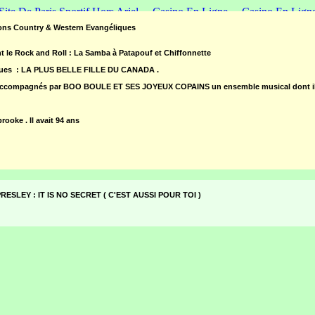
Site De Paris Sportif Hors Arjel
Casino En Ligne
Casino En Lign
s Country & Western Evangéliques
Worth your time
t le Rock and Roll : La Samba à Patapouf et Chiffonnette
Meilleur Site De Poker En Ligne
sques : LA PLUS BELLE FILLE DU CANADA .
Meilleur Casino En Ligne
accompagnés par BOO BOULE ET SES JOYEUX COPAINS un ensemble musical dont ils
Casino En Ligne Paysafecard
ooke . Il avait 94 ans
s PRESLEY : IT IS NO SECRET ( C'EST AUSSI POUR TOI )