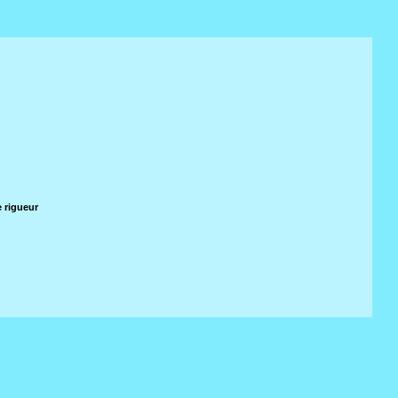
 rigueur