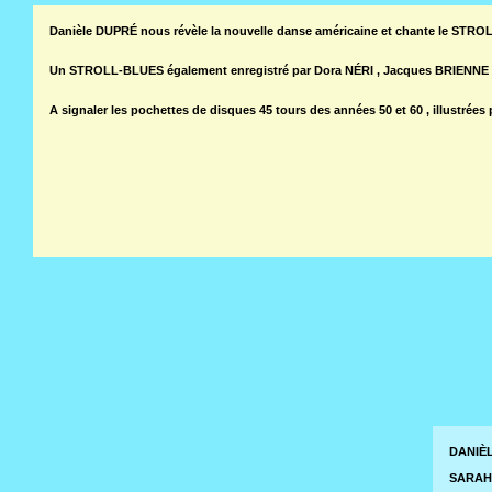
Casino En Ligne
Danièle DUPRÉ nous révèle la nouvelle danse américaine et chante le S
Un STROLL-BLUES également enregistré par Dora NÉRI , Jacques BRIENNE 
A signaler les pochettes de disques 45 tours des années 50 et 60 , illustrée
DANIÈL
SARAH 