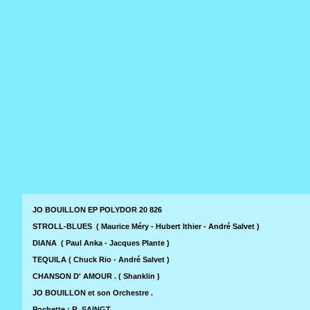
JO BOUILLON EP POLYDOR 20 826
STROLL-BLUES ( Maurice Méry - Hubert Ithier - André Salvet )
DIANA ( Paul Anka - Jacques Plante )
TEQUILA ( Chuck Rio - André Salvet )
CHANSON D' AMOUR . ( Shanklin )
JO BOUILLON et son Orchestre .
Pochette : R. SAINGT .