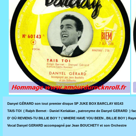
Danyel GÉRARD son tout premier disque SP JUKE BOX BARCLAY 60143
TAIS-TOI ( Ralph Bernet - Daniel Kerlakian , patronyme de Danyel GERARD ) fa
D' OÙ REVIENS-TU BILLIE BOY ? ( WHERE HAVE YOU BEEN , BILLIE BOY ) Raymon
Vocal Danyel GERARD accompagné par Jean BOUCHETY et son Orchestre