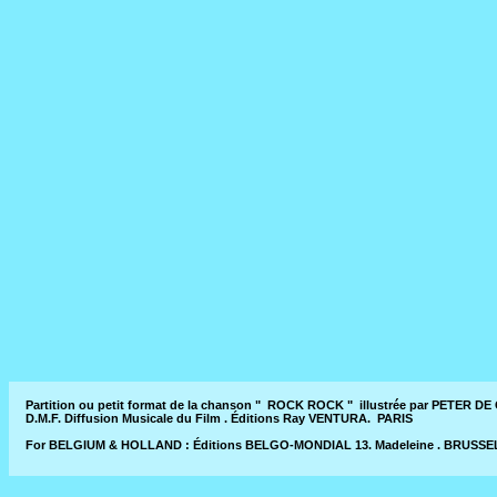
Partition ou petit format de la chanson " ROCK ROCK " illustrée par PETER D
D.M.F. Diffusion Musicale du Film . Éditions Ray VENTURA. PARIS
For BELGIUM & HOLLAND : Éditions BELGO-MONDIAL 13. Madeleine . BRUSSELS