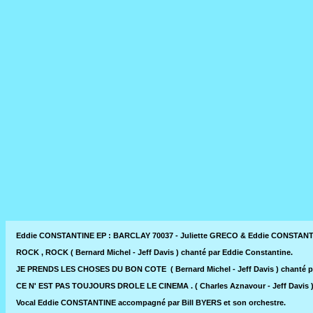
Eddie CONSTANTINE EP : BARCLAY 70037 - Juliette GRECO & Eddie CONSTANTIN
ROCK , ROCK ( Bernard Michel - Jeff Davis ) chanté par Eddie Constantine.
JE PRENDS LES CHOSES DU BON COTE ( Bernard Michel - Jeff Davis ) chanté par
CE N' EST PAS TOUJOURS DROLE LE CINEMA . ( Charles Aznavour - Jeff Davis ) 
Vocal Eddie CONSTANTINE accompagné par Bill BYERS et son orchestre.