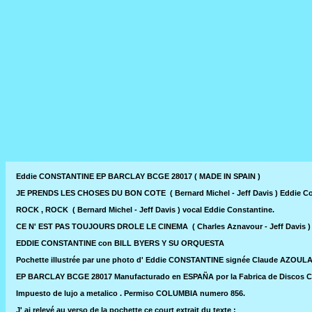
Eddie CONSTANTINE EP BARCLAY BCGE 28017 ( MADE IN SPAIN )
JE PRENDS LES CHOSES DU BON COTE ( Bernard Michel - Jeff Davis ) Eddie Con
ROCK , ROCK ( Bernard Michel - Jeff Davis ) vocal Eddie Constantine.
CE N' EST PAS TOUJOURS DROLE LE CINEMA ( Charles Aznavour - Jeff Davis ) 
EDDIE CONSTANTINE con BILL BYERS Y SU ORQUESTA
Pochette illustrée par une photo d' Eddie CONSTANTINE signée Claude AZOUL
EP BARCLAY BCGE 28017 Manufacturado en ESPAÑA por la Fabrica de Discos 
Impuesto de lujo a metalico . Permiso COLUMBIA numero 856.
J' ai relevé au verso de la pochette ce court extrait du texte :