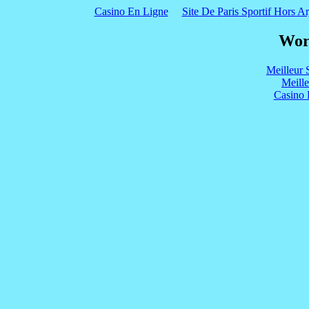
Casino En Ligne
Site De Paris Sportif Hors Ar
Wor
Meilleur 
Meill
Casino 