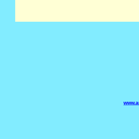
www.am