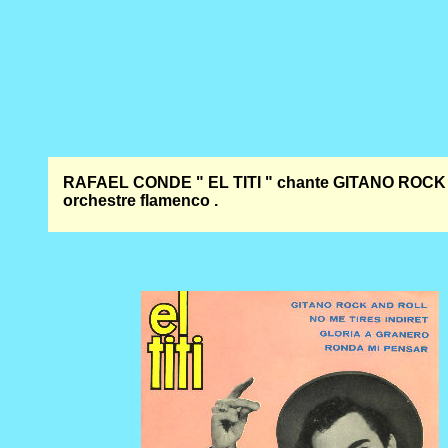
RAFAEL CONDE " EL TITI " chante GITANO ROC
orchestre flamenco .