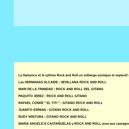
Le flamenco et le rythme Rock and Roll un mélange exotique et explosif sen
Las HERMANAS ALCAIDE : SEVILLANA ROCK AND ROLL
MARI DE LA TRINIDAD : ROCK AND ROLL DEL GITANO
PAQUITO JEREZ : ROCK AND ROLL GITANO
RAFAEL CONDE " EL TITI " : GITANO ROCK AND ROLL
JUANITO ESPANA : GITANO ROCK AND ROLL
RUDY VENTURA : GITANO ROCK AND ROLL
MARIA ANGELICA CASTAÑUELAS y ROCK AND ROLL joue aux castagn