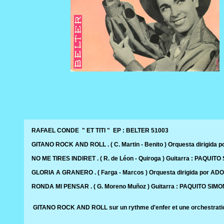
RAFAEL CONDE " ET TITI " EP : BELTER 51003
GITANO ROCK AND ROLL . ( C. Martin - Benito ) Orquesta dirigida
NO ME TIRES INDIRET . ( R. de Léon - Quiroga ) Guitarra : PAQUITO
GLORIA A GRANERO . ( Farga - Marcos ) Orquesta dirigida por AD
RONDA MI PENSAR . ( G. Moreno Muñoz ) Guitarra : PAQUITO SIMON
GITANO ROCK AND ROLL sur un rythme d'enfer et une orchestration