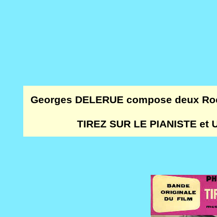
Georges DELERUE compose deux Rock 
TIREZ SUR LE PIANISTE et UNE