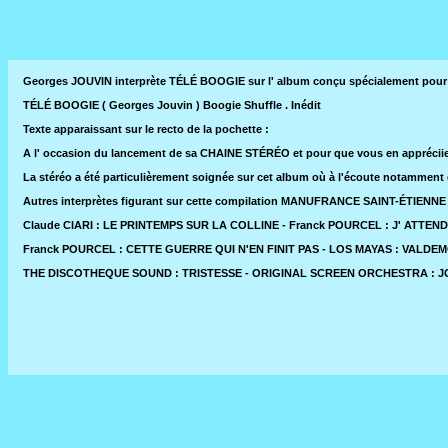
Georges JOUVIN interprète TÉLÉ BOOGIE sur l' album conçu spécialement p
TÉLÉ BOOGIE ( Georges Jouvin ) Boogie Shuffle . Inédit
Texte apparaissant sur le recto de la pochette :
A l' occasion du lancement de sa CHAINE STÉRÉO et pour que vous en appréci
La stéréo a été particulièrement soignée sur cet album où à l'écoute notamment 
Autres interprètes figurant sur cette compilation MANUFRANCE SAINT-ÉTIENNE
Claude CIARI : LE PRINTEMPS SUR LA COLLINE - Franck POURCEL : J' ATTE
Franck POURCEL : CETTE GUERRE QUI N'EN FINIT PAS - LOS MAYAS : VALDE
THE DISCOTHEQUE SOUND : TRISTESSE - ORIGINAL SCREEN ORCHESTRA : 