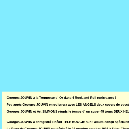
Georges JOUVIN à la Trompette d' Or dans 4 Rock and Roll tonitruants !
Peu après Georges JOUVIN enregistrera avec LES ANGELS deux covers de suc
Georges JOUVIN et Art SIMMONS réunis le temps d' un super 45 tours DEUX H
Georges JOUVIN a enregistré l'inédit TÉLÉ BOOGIE sur l' album conçu spéci
Le Rennais Georges JOUVIN est décédé le 24 octobre octobre 2016 à Saint-Cloud ( 