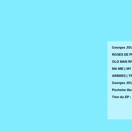
Georges JOU
ROSES DE PI
OLD MAN RIV
MA MIE ( MY 
ARBRES ( TR
Georges JOUV
Pochette il
Titre du EP