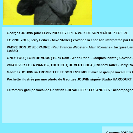
Georges JOUVIN joue ELVIS PRESLEY EP LA VOIX DE SON MAÎTRE 7 EGF 291
LOVING YOU ( Jerry Leiber - Mike Stoller ) cover de la chanson interprétée 
PADRE DON JOSE ( PADRE ) Paul Francis Webster - Alain Romans - Jacques Larue 
LASSO
ONLY YOU ( LOIN DE VOUS ) Buck Ram - Ande Rand - Jacques Plante ) Cover 
WHATEVER LOLA WANTS ( TOUT CE QUE VEUT LOLA ) Richard Adler - Jerry Ross ) l
Georges JOUVIN sa TROMPETTE ET SON ENSEMBLE avec le groupe vocal LES
Pochette illustrée par une photo de Georges JOUVIN signée Studio HARCOURT 
Le fameux groupe vocal de Christian CHEVALLIER " LES ANGELS " accompagne ic
Georges JOUVIN