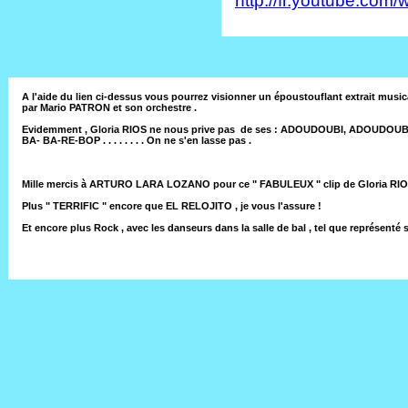
http://fr.youtube.c
A l'aide du lien ci-dessus vous pourrez visionner un époustouflant extrait 
par Mario PATRON et son orchestre .
Evidemment , Gloria RIOS ne nous prive pas de ses : ADOUDOUBI, ADOUDOUBI 
BA- BA-RE-BOP . . . . . . . . On ne s'en lasse pas .
Mille mercis à ARTURO LARA LOZANO pour ce " FABULEUX " clip de Gloria RIOS,
Plus " TERRIFIC " encore que EL RELOJITO , je vous l'assure !
Et encore plus Rock , avec les danseurs dans la salle de bal , tel que représenté 