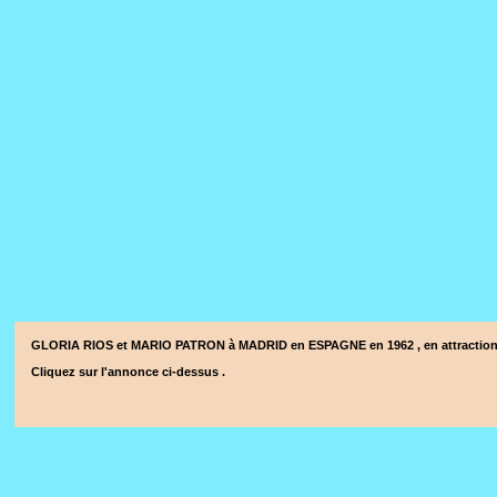
GLORIA RIOS et MARIO PATRON à MADRID en ESPAGNE en 1962 , en attraction
Cliquez sur l'annonce ci-dessus .