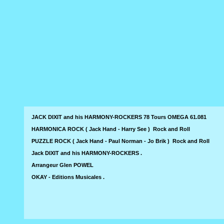
JACK DIXIT and his HARMONY-ROCKERS 78 Tours OMEGA 61.081
HARMONICA ROCK ( Jack Hand - Harry See ) Rock and Roll
PUZZLE ROCK ( Jack Hand - Paul Norman - Jo Brik ) Rock and Roll
Jack DIXIT and his HARMONY-ROCKERS .
Arrangeur Glen POWEL
OKAY - Editions Musicales .