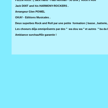
Jack DIXIT and his HARMONY-ROCKERS .
Arrangeur Glen POWEL
OKAY - Editions Musicales .
Deux superbes Rock and Roll par une petite formation ( basse , batterie, s
Les choeurs déja omniprésents par des " wa dou wa " et autres " ba da ba
Ambiance surchauffée garantie !