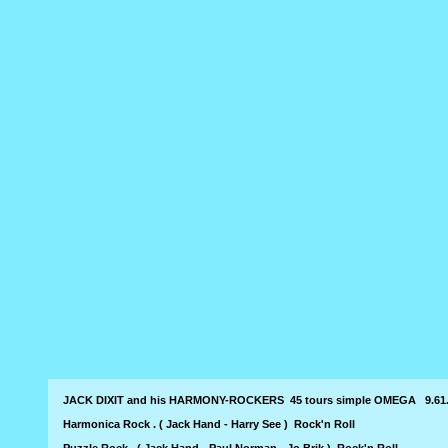
JACK DIXIT and his HARMONY-ROCKERS 45 tours simple OMEGA 9.61.08
Harmonica Rock . ( Jack Hand - Harry See ) Rock'n Roll
Puzzle Rock . ( Jack Hand - Paul Norman - Jo Brik ) Rock'n Roll