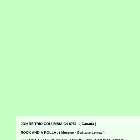
JON RE TRIO COLUMBIA C4-6751 ( Canada )
ROCK AND-A ROLLA . ( Mesene - Gaétane Lemay )
L' ÉTOILE BLEUE DE NOTRE AMOUR ( Rae - Forestier - Snider )