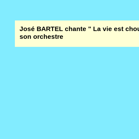
José BARTEL chante " La vie est ch
son orchestre