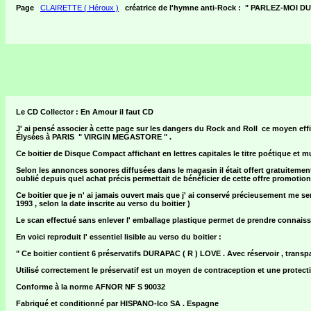
Page
CLAIRETTE ( Héroux )
créatrice de l'hymne anti-Rock : " PARLEZ-MOI D
Le CD Collector : En Amour il faut CD
J' ai pensé associer à cette page sur les dangers du Rock and Roll ce moyen eff
Élysées à PARIS " VIRGIN MEGASTORE " .
Ce boitier de Disque Compact affichant en lettres capitales le titre poétique et m
Selon les annonces sonores diffusées dans le magasin il était offert gratuitem
oublié depuis quel achat précis permettait de bénéficier de cette offre promotionn
Ce boitier que je n' ai jamais ouvert mais que j' ai conservé précieusement me sem
1993 , selon la date inscrite au verso du boitier )
Le scan effectué sans enlever l' emballage plastique permet de prendre connaiss
En voici reproduit l' essentiel lisible au verso du boitier :
" Ce boitier contient 6 préservatifs DURAPAC ( R ) LOVE . Avec réservoir , transparents , 
Utilisé correctement le préservatif est un moyen de contraception et une protect
Conforme à la norme AFNOR NF S 90032
Fabriqué et conditionné par HISPANO-Ico SA . Espagne