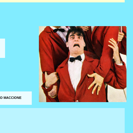
O MACCIONE