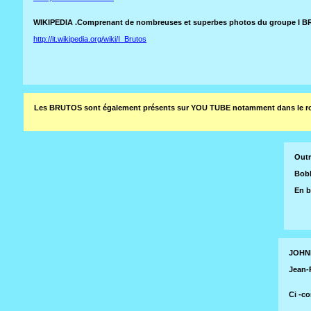
WIKIPEDIA .Comprenant de nombreuses et superbes photos du groupe I 
http://it.wikipedia.org/wiki/I_Brutos
Les BRUTOS sont également présents sur YOU TUBE notamment dans le ro
Outr
Bobb
En b
JOHNN
Jean-
Ci -c