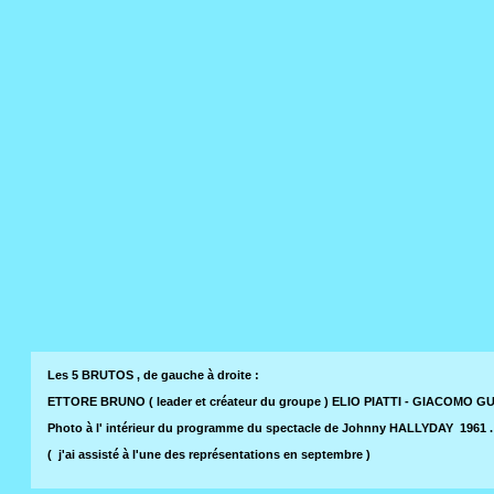
Les 5 BRUTOS , de gauche à droite :
ETTORE BRUNO ( leader et créateur du groupe ) ELIO PIATTI - GIACOMO 
Photo à l' intérieur du programme du spectacle de Johnny HALLYDAY 1961 .
( j'ai assisté à l'une des représentations en septembre )