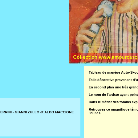
Tableau de manège Auto-Skoo
Toile décorative provenant d'u
En second plan une très grand
Le nom de l'artiste ayant pein
Dans le métier des forains exp
Retrouvez ce magnifique témoign
GUERRINI - GIANNI ZULLO et ALDO MACCIONE .
Jeunes