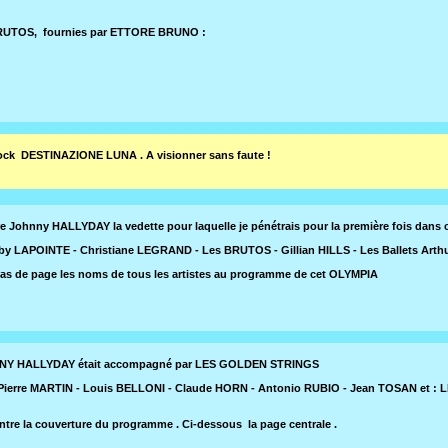
BRUTOS, fournies par ETTORE BRUNO :
ck DESTINAZIONE LUNA . A visionner sans faute !
e Johnny HALLYDAY la vedette pour laquelle je pénétrais pour la première fois dans 
y LAPOINTE - Christiane LEGRAND - Les BRUTOS - Gillian HILLS - Les Ballets Arthu
as de page les noms de tous les artistes au programme de cet OLYMPIA
Y HALLYDAY était accompagné par LES GOLDEN STRINGS
Pierre MARTIN - Louis BELLONI - Claude HORN - Antonio RUBIO - Jean TOSAN et 
ontre la couverture du programme . Ci-dessous la page centrale .