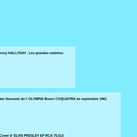
ohnny HALLYDAY . Les grandes vedettes
ker Souvenir de l' OLYMPIA Bruno COQUATRIX en septembre 1961
. Cover d' ELVIS PRESLEY EP RCA 75.513