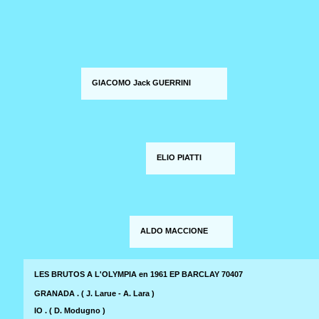
GIACOMO Jack GUERRINI
ELIO PIATTI
ALDO MACCIONE
LES BRUTOS A L'OLYMPIA en 1961 EP BARCLAY 70407
GRANADA . ( J. Larue - A. Lara )
IO . ( D. Modugno )