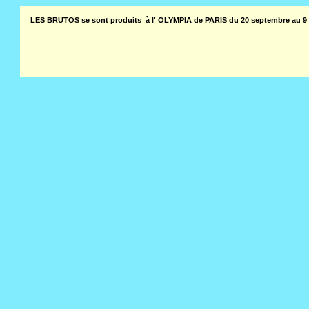
Casino En Ligne
LES BRUTOS se sont produits à l' OLYMPIA de PARIS du 20 septembre au 