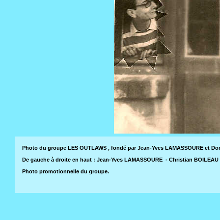
Photo du
groupe LES OUTLAWS , fondé par Jean-Yves LAMASSOURE et Do
De gauche à droite en haut : Jean-Yves LAMASSOURE - Christian BOILEA
Photo promotionnelle du groupe.