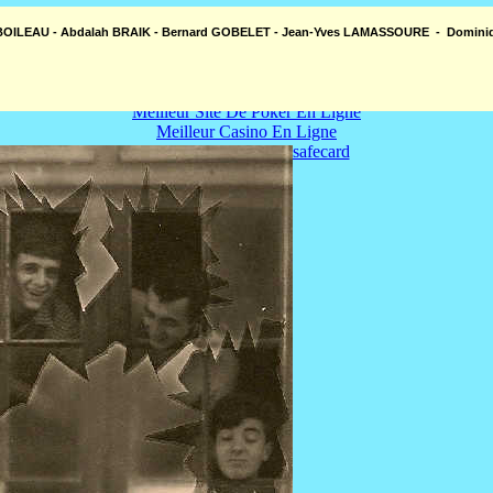
Site De Paris Sportif Hors Arjel
Casino En Ligne
Casino En Lign
BOILEAU - Abdalah BRAIK - Bernard GOBELET - Jean-Yves LAMASSOURE - Domini
Worth your time
Meilleur Site De Poker En Ligne
Meilleur Casino En Ligne
Casino En Ligne Paysafecard