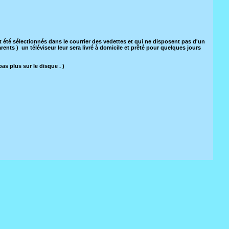
té sélectionnés dans le courrier des vedettes et qui ne disposent pas d'un
arents ) un téléviseur leur sera livré à domicile et prêté pour quelques jours
as plus sur le disque . )