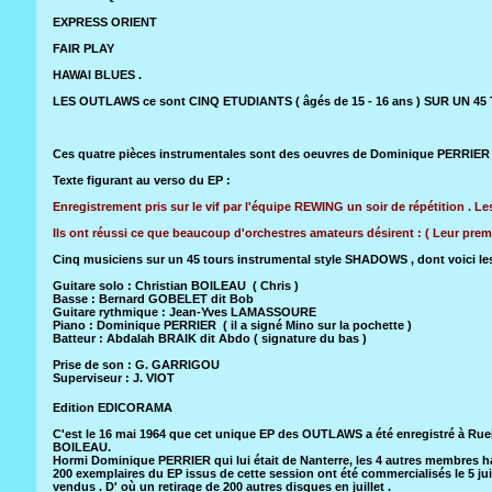
EXPRESS ORIENT
FAIR PLAY
HAWAI BLUES .
LES OUTLAWS ce sont CINQ ETUDIANTS ( âgés de 15 - 16 ans ) SUR UN 4
Ces quatre pièces instrumentales sont des oeuvres de Dominique PERRIER 
Texte figurant au verso du EP :
Enregistrement pris sur le vif par l'équipe REWING un soir de répétition .
Ils ont réussi ce que beaucoup d'orchestres amateurs désirent : ( Leur premi
Cinq musiciens sur un 45 tours instrumental style SHADOWS , dont voici le
Guitare solo : Christian BOILEAU ( Chris )
Basse : Bernard GOBELET dit Bob
Guitare rythmique : Jean-Yves LAMASSOURE
Piano : Dominique PERRIER ( il a signé Mino sur la pochette )
Batteur : Abdalah BRAIK dit Abdo ( signature du bas )
Prise de son : G. GARRIGOU
Superviseur : J. VIOT
Edition EDICORAMA
C'est le 16 mai 1964 que cet unique EP des OUTLAWS a été enregistré à Rueil
BOILEAU.
Hormi Dominique PERRIER qui lui était de Nanterre, les 4 autres membres hab
200 exemplaires du EP issus de cette session ont été commercialisés le 5 ju
vendus . D' où un retirage de 200 autres disques en juillet .