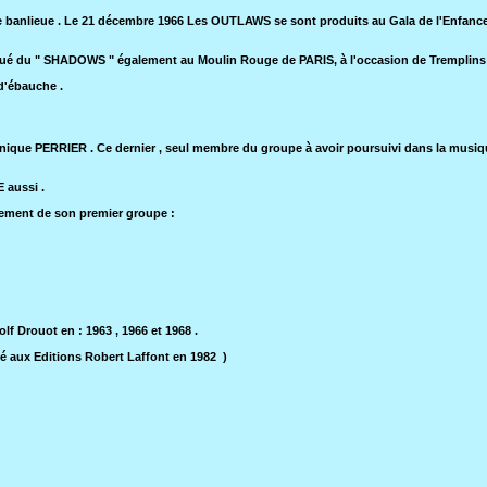
 banlieue . Le 21 décembre 1966 Les OUTLAWS se sont produits au Gala de l'Enfance H
é du " SHADOWS " également au Moulin Rouge de PARIS, à l'occasion de Tremplins
 d'ébauche .
ERRIER . Ce dernier , seul membre du groupe à avoir poursuivi dans la musique , a 
 aussi .
itement de son premier groupe :
rouot en : 1963 , 1966 et 1968 .
aux Editions Robert Laffont en 1982 )