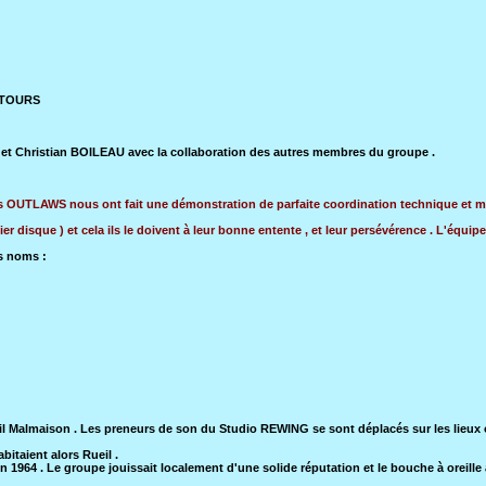
5 TOURS
et Christian BOILEAU avec la collaboration des autres membres du groupe .
 Les OUTLAWS nous ont fait une démonstration de parfaite coordination technique et m
er disque ) et cela ils le doivent à leur bonne entente , et leur persévérence . L'équ
s noms :
 Malmaison . Les preneurs de son du Studio REWING se sont déplacés sur les lieux où l
itaient alors Rueil .
in 1964 . Le groupe jouissait localement d'une solide réputation et le bouche à oreil