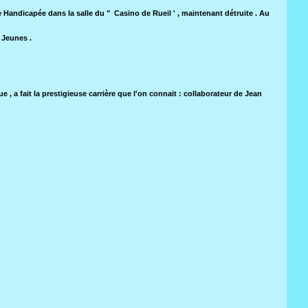
andicapée dans la salle du " Casino de Rueil ' , maintenant détruite . Au
 Jeunes .
fait la prestigieuse carrière que l'on connait : collaborateur de Jean