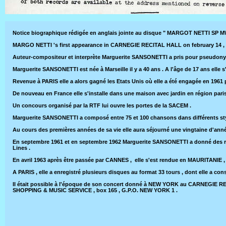
Notice biographique rédigée en anglais jointe au disque " MARGOT NETTI SP MW 
MARGO NETTI 's first appearance in CARNEGIE RECITAL HALL on february 14 , 1
Auteur-compositeur et interprète Marguerite SANSONETTI a pris pour pseudony
Marguerite SANSONETTI est née à Marseille il y a 40 ans . A l'âge de 17 ans ell
Revenue à PARIS elle a alors gagné les Etats Unis où elle a été engagée en 1961
De nouveau en France elle s'installe dans une maison avec jardin en région paris
Un concours organisé par la RTF lui ouvre les portes de la SACEM .
Marguerite SANSONETTI a composé entre 75 et 100 chansons dans différents sty
Au cours des premières années de sa vie elle aura séjourné une vingtaine d'anné
En septembre 1961 et en septembre 1962 Marguerite SANSONETTI a donné des r
Lines .
En avril 1963 après être passée par CANNES , elle s'est rendue en MAURITANIE , t
A PARIS , elle a enregistré plusieurs disques au format 33 tours , dont elle a con
Il était possible à l'époque de son concert donné à NEW YORK au CARNEGIE REC
SHOPPING & MUSIC SERVICE , box 165 , G.P.O. NEW YORK 1 .