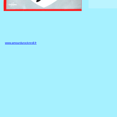
www.amourdurocknroll.fr