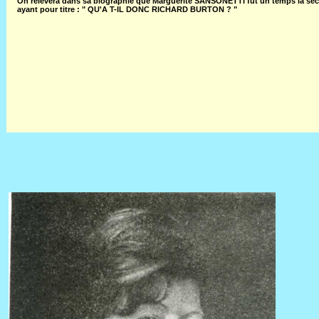
On relèvera dans sa biographie que Marguerite SANSONETTI fut un temps la sec
ayant pour titre : " QU'A T-IL DONC RICHARD BURTON ? "