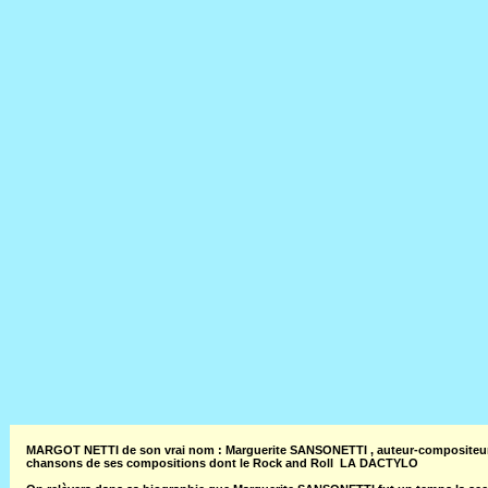
MARGOT NETTI de son vrai nom : Marguerite SANSONETTI , auteur-compositeur et 
chansons de ses compositions dont le Rock and Roll LA DACTYLO