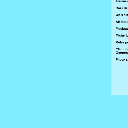
Terrain 
Rock ke
On s'ai
Air indie
Musique
Michel 
Rôles pr
Claudin
Georges
Photo e