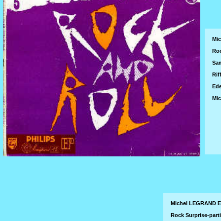
Mic
Roc
Sam
Rif
Ede
Mic
Michel LEGRAND EP
Rock Surprise-parti