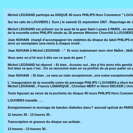
Michel LEGRAND participe au DISQUE 45 tours PHILIPS Hors Commerce " LOUVI
Sur les rails de LOUVIERS ( Eure ) le samedi 21 septembre 1957 . Reportage de J
Michel LEGRAND est présent sur le quai de la gare Saint Lazare à PARIS , en atte
de la nouvelle usine PHILIPS située au 26 avenue Winston Churchill à LOUVIERS 
Jean NOHAIN chargé d'accompagner les vedettes du disque du label PHILIPS invit
dont un exemplaire sera remis à chaque invité .
Jean NOHAIN à Michel LEGRAND : " Et voici maintenant mon cher Maître , Maître 
Vous avez un p'tit mot à dire sur ce quai de gare ?
Michel LEGRAND lui répond : Et bien , écoutez oui , des p'tits mots très gentils
fort bien ce que c'est . On se rencontre mais on va profiter de çà pour parler un 
Jean NOHAIN : Et bien , ce sera un train exceptionnel , une usine exceptionnel
L' inauguration de la nouvelle usine de pressage PHILIPS / LOUVIERS a réuni 
Michel LEGRAND , Francis LEMARQUE , Christian MERY et Henri DECKER ( Unico
Texte figurant au verso de la pochette du disque 45 tours PHILIPS Hors Com
LOUVIERS travaille . . .
Enregistrement et montage de bandes réalisées dans l' autorail spécial de PARI
11 heures 30 - 13 heures 30 .
Transcription et gravure du disque sur acétate .
13 heures - 13 heures 30 .