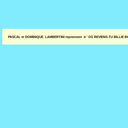
PASCAL et DOMINIQUE LAMBERTINI reprennent d ' OÙ REVIENS-TU BILLIE BOY ?