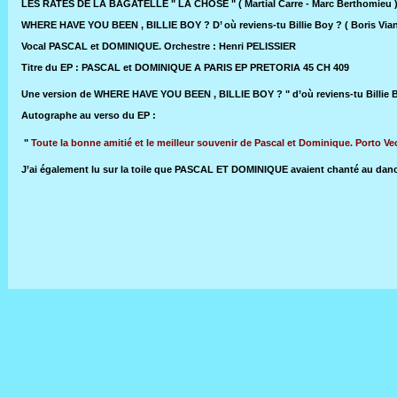
LES RATÉS DE LA BAGATELLE " LA CHOSE " ( Martial Carre - Marc Berthomieu 
WHERE HAVE YOU BEEN , BILLIE BOY ? D’ où reviens-tu Billie Boy ? ( Boris Via
Vocal PASCAL et DOMINIQUE. Orchestre : Henri PELISSIER
Titre du EP : PASCAL et DOMINIQUE A PARIS EP PRETORIA 45 CH 409
Une version de
WHERE HAVE YOU BEEN , BILLIE BOY ?
" d’où reviens-tu Billie 
Autographe au verso du EP :
"
Toute la bonne amitié et le meilleur souvenir de Pascal et Dominique. Porto V
J’ai également lu sur la toile que PASCAL ET DOMINIQUE avaient chanté au dan