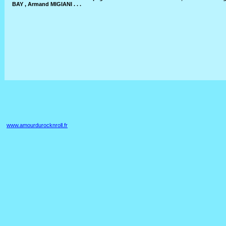
BAY , Armand MIGIANI . . .
www.amourdurocknroll.fr