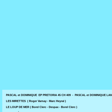
PASCAL et DOMINIQUE EP PRETORIA 45 CH 409 - PASCAL et DOMINIQUE LA
LES MIRETTES ( Roger Varnay - Marc Heyral )
LE LOUP DE MER ( Borel Clerc - Despax - Borel Clerc )