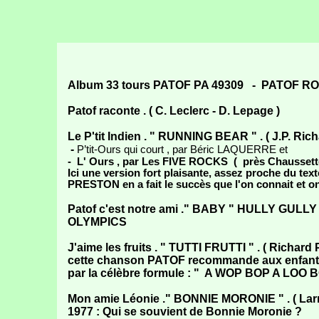
PATO
Album 33 tours PATOF PA 49309 - PATOF R
Patof raconte . ( C. Leclerc - D. Lepage )
Le P'tit Indien . " RUNNING BEAR " . ( J.P. Ric
-
P’tit-Ours qui court , par Béric LAQUERRE et
- L' Ours , par Les FIVE ROCKS ( près Chausset
Ici une version fort plaisante, assez proche du text
PRESTON en a fait le succès que l'on connait et on 
Patof c'est notre ami ." BABY " HULLY GULLY "
OLYMPICS
J'aime les fruits . " TUTTI FRUTTI " . ( Richar
cette chanson PATOF recommande aux enfant
par la célèbre formule : " A WOP BOP A LO
Mon amie Léonie ." BONNIE MORONIE " . ( Larr
1977 : Qui se souvient de Bonnie Moronie ?