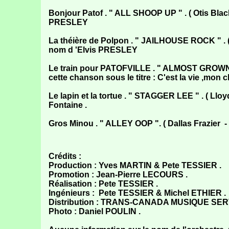
Bonjour Patof . " ALL SHOOP UP " . ( Otis Blac
PRESLEY
La théière de Polpon . " JAILHOUSE ROCK " . ( J
nom d 'Elvis PRESLEY
Le train pour PATOFVILLE . " ALMOST GROWN "
cette chanson sous le titre : C'est la vie ,mon ch
Le lapin et la tortue . " STAGGER LEE " . ( Lloy
Fontaine .
Gros Minou . " ALLEY OOP ". ( Dallas Frazier 
Crédits :
Production : Yves MARTIN & Pete TESSIER .
Promotion : Jean-Pierre LECOURS .
Réalisation : Pete TESSIER .
Ingénieurs : Pete TESSIER & Michel ETHIER .
Distribution : TRANS-CANADA MUSIQUE SER
Photo : Daniel POULIN .