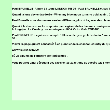
Paul BRUNELLE Album 33 tours LONDON MB 75 - Paul BRUNELLE et ses Tr
Quand la lune deviendra dorée - When my blue moon turns to gold again . ( 
Paul Brunelle nous donne une version différente, plus riche, avec des choe
Quant à la chanson rock composée par ce géant de la chanson country-wes
le long-jeu : Le Cowboy des montagnes - RCA Victor Gala CGP-180.
Paul BRUNELLE a également adapté " I’ll never let you go little darlin " so
58 .
Visitez la page qui est consacrée à ce pionnier de la chanson country du Qué
www.fleursdevinyl.fr
où 23 albums de l’artiste y sont présentés .
Vous pourrez ainsi découvrir ses excellentes adaptions de succès tels : Mona