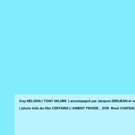
Guy NELSON ( TONY VALMIN ) accompagné par Jacques DENJEAN et ses 
( photo tirée du film CERTAINS L'AIMENT FROIDE . DVD René CHATEA