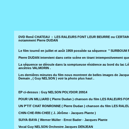
DVD René CHATEAU : LES RALEURS FONT LEUR BEURRE ou CERTAINS L'A
notamment Pierre DUDAN
Le film tourné en juillet et août 1959 possède sa séquence " SURBOUM R
Pierre DUDAN intervient dans cette scène en tirant intempestivement que
La séquence se déroule dans la somptueuse résidence au bord du lac Lé
ancètres VALMORIN .
Les dernières minutes du film nous montrent de belles images de Jac
Demain , ( Guy NELSON ) voir la photo plus haut .
EP ci-dessus : Guy NELSON POLYDOR 20914
POUR UN MILLIARD ( Pierre Dudan ) chanson du film LES RALEURS 
UN P'TIT CHAT RONRONNE ( Pierre Dudan ) chanson du film LES RA
CHIN-CHE-RIN-CHEE ( J. Jérôme - Jacques Plante )
SUIYA-BAYA ( Werner Müller - Ernst Bader - Jacques Plante
Vocal Guy NELSON Orchestre Jacques DENJEAN