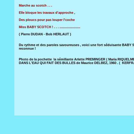
Marche au scotch . . .
Elle bloque les travaux d'approche ,
Des ploucs pour pas louper l'coche
Miss BABY SCOTCH ! . . . .......................
( Pierre DUDAN - Bob HERLAUT )
Du rythme et des paroles savoureuses , voici une fort séduisante BABY
reconnue !
Photo de la pochette la sémillante Arlette PREMINGER ( Maria RIQUELME 
DANS L'EAU QUI FAIT DES BULLES de Maurice DELBEZ, 1960 . ( KER