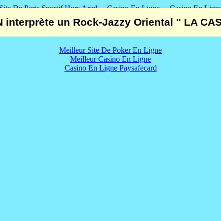
Site De Paris Sportif Hors Arjel
Casino En Ligne
Casino En Lign
prète un Rock-Jazzy Oriental " LA CASB
Worth your time
Meilleur Site De Poker En Ligne
Meilleur Casino En Ligne
Casino En Ligne Paysafecard