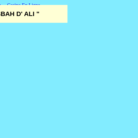
e
Casino En Ligne
AH D' ALI "