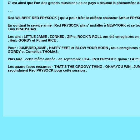
C' est ainsi que l'un des grands musiciens de ce pays a résumé le phénomène de
. . .
Red WILBERT RED PRYSOCK ( qui a pour frère le célèbre chanteur Arthur PRYSOCK ) est
En quittant le service armé , Red PRYSOCK alla s' installer à NEW-YORK et se
Tiny BRADSHAW .
Les airs : LITTLE JAMIE , ZONKED , ZIP et ROCK'N ROLL ont été enregistrés 
, Herb GORDY et Purnel RICE .
Pour : JUMP,RED,JUMP , HAPPY FEET et BLOW YOUR HORN , tous enregistrés an
GORDY et Cornelius THOMAS .
Plus tard , cette même année - en septembre 1954 - Red PRYSOCK grava : FAT
Les quatre faces restantes - THAT'S THE GROOVY THING , OKAY,YOU WIN , JUMBO
secondaient Red PRYSOCK pour cette session .