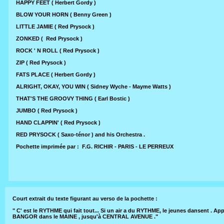
HAPPY FEET ( Herbert Gordy )
BLOW YOUR HORN ( Benny Green )
LITTLE JAMIE ( Red Prysock )
ZONKED ( Red Prysock )
ROCK ' N ROLL ( Red Prysock )
ZIP ( Red Prysock )
FATS PLACE ( Herbert Gordy )
ALRIGHT, OKAY, YOU WIN ( Sidney Wyche - Mayme Watts )
THAT'S THE GROOVY THING ( Earl Bostic )
JUMBO ( Red Prysock )
HAND CLAPPIN' ( Red Prysock )
RED PRYSOCK ( Saxo-ténor ) and his Orchestra .
Pochette imprimée par : F.G. RICHIR - PARIS - LE PERREUX
Court extrait du texte figurant au verso de la pochette :
" C' est le RYTHME qui fait tout... Si un air a du RYTHME, le jeunes dansent
BANGOR dans le MAINE , jusqu'à CENTRAL AVENUE ."