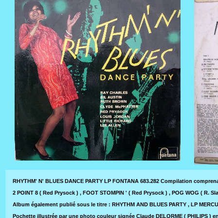
RHYTHM' N' BLUES DANCE PARTY LP FONTANA 683.282 Compilation comprena
2 POINT 8 ( Red Prysock ) , FOOT STOMPIN ' ( Red Prysock ) , POG WOG ( R. Sla
Album également publié sous le titre : RHYTHM AND BLUES PARTY , LP MERCUR
Pochette illustrée par une photo couleur signée Claude DELORME ( PHILIPS ) en 