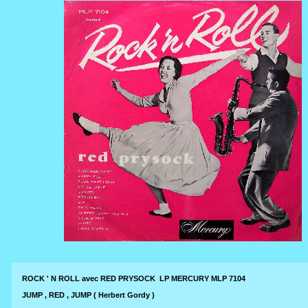
ROCK ' N ROLL avec RED PRYSOCK LP MERCURY MLP 7104
JUMP , RED , JUMP ( Herbert Gordy )