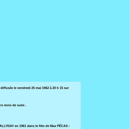
fusée le vendredi 25 mai 1962 à 20 h 15 sur
s mois de suite .
ALLYDAY en 1961 dans le film de Max PÉCAS :