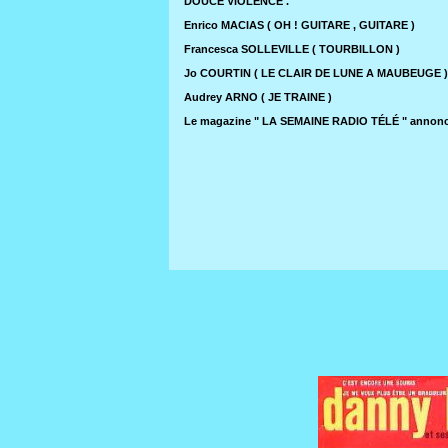
DOUCE VIOLENCE .
Enrico MACIAS ( OH ! GUITARE , GUITARE )
Francesca SOLLEVILLE ( TOURBILLON )
Jo COURTIN ( LE CLAIR DE LUNE A MAUBEUGE )
Audrey ARNO ( JE TRAINE )
Le magazine " LA SEMAINE RADIO TÉLÉ " annonce