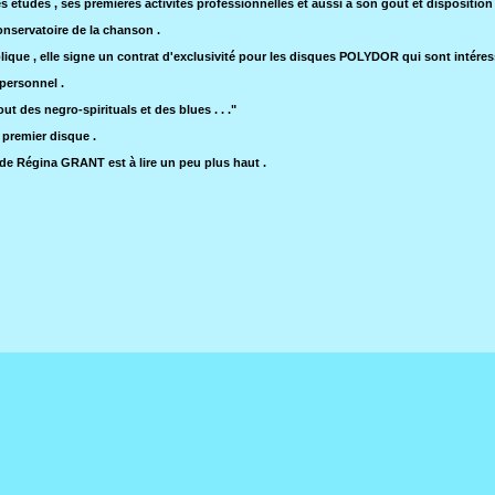
s études , ses premières activités professionnelles et aussi à son goût et disposition
onservatoire de la chanson .
blique , elle signe un contrat d'exclusivité pour les disques POLYDOR qui sont intéres
 personnel .
out des negro-spirituals et des blues . . ."
n premier disque .
e de Régina GRANT est à lire un peu plus haut .