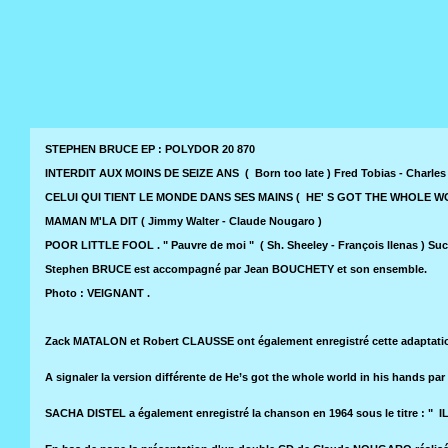
STEPHEN BRUCE EP : POLYDOR 20 870
INTERDIT AUX MOINS DE SEIZE ANS ( Born too late ) Fred Tobias - Charles 
CELUI QUI TIENT LE MONDE DANS SES MAINS ( HE' S GOT THE WHOLE W
MAMAN M'LA DIT ( Jimmy Walter - Claude Nougaro )
POOR LITTLE FOOL . " Pauvre de moi " ( Sh. Sheeley - François llenas ) Su
Stephen BRUCE est accompagné par Jean BOUCHETY et son ensemble.
Photo : VEIGNANT .
Zack MATALON et Robert CLAUSSE ont également enregistré cette adaptat
A signaler la version différente de He’s got the whole world in his hands 
SACHA DISTEL a également enregistré la chanson en 1964 sous le titre : " I