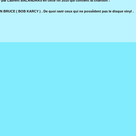
par Laurent BALANDRAS en cette fin 2010 qui contient la chanson :
N BRUCE ( BOB KARCY ) . De quoi ravir ceux qui ne possèdent pas le disque vinyl .