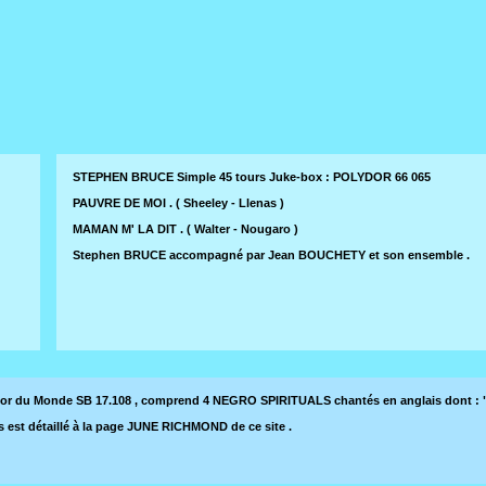
STEPHEN BRUCE Simple 45 tours Juke-box : POLYDOR 66 065
PAUVRE DE MOI . ( Sheeley - Llenas )
MAMAN M' LA DIT . ( Walter - Nougaro )
Stephen BRUCE accompagné par Jean BOUCHETY et son ensemble .
or du Monde SB 17.108 , comprend 4 NEGRO SPIRITUALS chantés en anglais dont : 
t détaillé à la page JUNE RICHMOND de ce site .