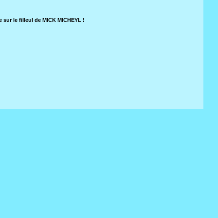
sur le filleul de MICK MICHEYL !