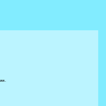
IAN .