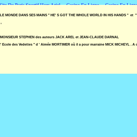
Site De Paris Sportif Hors Arjel
Casino En Ligne
Casino En Lign
 LE MONDE DANS SES MAINS " HE' S GOT THE WHOLE WORLD IN HIS HANDS " et " C
Worth your time
,
Meilleur Site De Poker En Ligne
Meilleur Casino En Ligne
R MONSIEUR STEPHEN des auteurs JACK AREL et JEAN-CLAUDE DARNAL
Casino En Ligne Paysafecard
' Ecole des Vedettes " d ' Aimée MORTIMER où il a pour marraine MICK MICHEYL . A