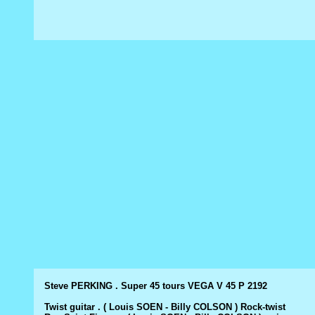
Steve PERKING . Super 45 tours VEGA V 45 P 2192
Twist guitar . ( Louis SOEN - Billy COLSON ) Rock-twist