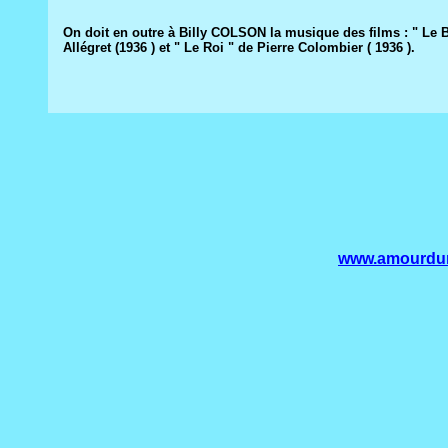
On doit en outre à Billy COLSON la musique des films : " Le B
Allégret (1936 ) et " Le Roi " de Pierre Colombier ( 1936 ).
www.amourduro