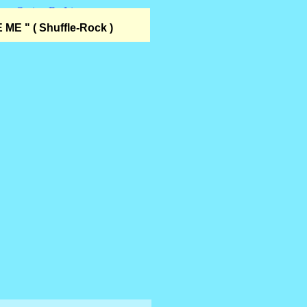
e
Casino En Ligne
E " ( Shuffle-Rock )