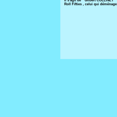
Il s'agit de " Gilbert COLLINET
Roll Fifties , celui qui déménag