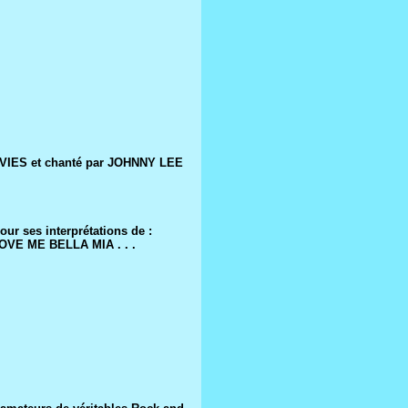
 DAVIES et chanté par JOHNNY LEE
r ses interprétations de :
VE ME BELLA MIA . . .