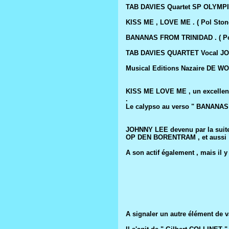
TAB DAVIES Quartet SP OLYMP
KISS ME , LOVE ME . ( Pol Stone
BANANAS FROM TRINIDAD . ( Pol 
TAB DAVIES QUARTET Vocal JO
Musical Editions Nazaire DE W
KISS ME LOVE ME , un excellent 
.
Le calypso au verso " BANANAS
JOHNNY LEE devenu par la suite 
OP DEN BORENTRAM , et aussi 
A son actif également , mais il
A signaler un autre élément de 