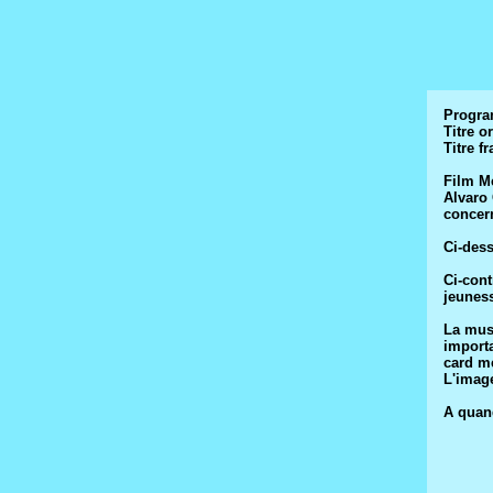
Progra
Titre o
Titre f
Film M
Alvaro 
concer
Ci-dess
Ci-cont
jeunes
La musi
importa
card me
L'image
A quan