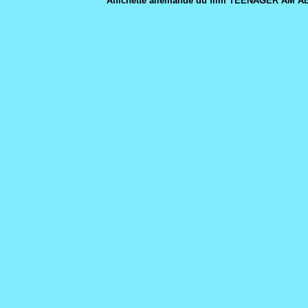
Affichette allemande du film TEENAGER AM ABGRUN