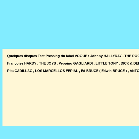
Quelques disques Test Pressing du label VOGUE : Johnny HALLYDAY , THE 
Françoise HARDY , THE JOYS , Peppino GAGLIARDI , LITTLE TONY , DICK & DEE
Rita CADILLAC , LOS MARCELLOS FERIAL , Ed BRUCE ( Edwin BRUCE ) , ANTOIN