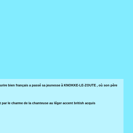
sourire bien français a passé sa jeunesse à KNOKKE-LE-ZOUTE , où son père
ar le charme de la chanteuse au léger accent british acquis