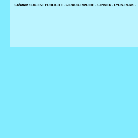
Création SUD-EST PUBLICITE . GIRAUD-RIVOIRE - CIPIMEX - LYON-PARIS .