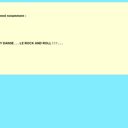
Site De Paris Sportif Hors Arjel
Casino En Ligne
Casino En Lign
Worth your time
prend notamment :
Meilleur Site De Poker En Ligne
Meilleur Casino En Ligne
Casino En Ligne Paysafecard
ANSE . . . LE ROCK AND ROLL ! ! ! . . .