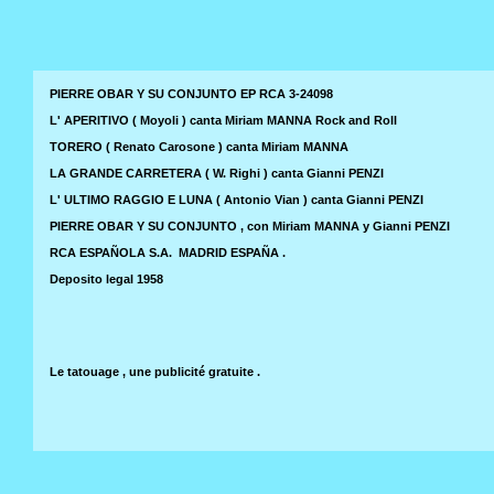
PIERRE OBAR Y SU CONJUNTO EP RCA 3-24098
L' APERITIVO ( Moyoli ) canta Miriam MANNA Rock and Roll
TORERO ( Renato Carosone ) canta Miriam MANNA
LA GRANDE CARRETERA ( W. Righi ) canta Gianni PENZI
L' ULTIMO RAGGIO E LUNA ( Antonio Vian ) canta Gianni PENZI
PIERRE OBAR Y SU CONJUNTO , con Miriam MANNA y Gianni PENZI
RCA ESPAÑOLA S.A. MADRID ESPAÑA .
Deposito legal 1958
Le tatouage , une publicité gratuite .