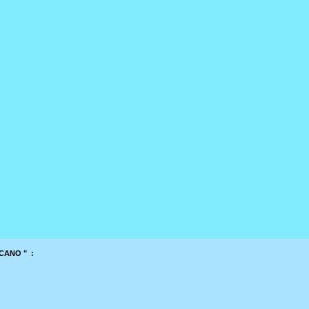
ICANO " :