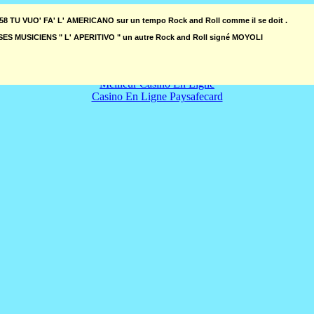
Site De Paris Sportif Hors Arjel
Casino En Ligne
Casino En Lign
58 TU VUO' FA' L' AMERICANO sur un tempo Rock and Roll comme il se doit .
Worth your time
ES MUSICIENS " L' APERITIVO " un autre Rock and Roll signé MOYOLI
Meilleur Site De Poker En Ligne
Meilleur Casino En Ligne
Casino En Ligne Paysafecard