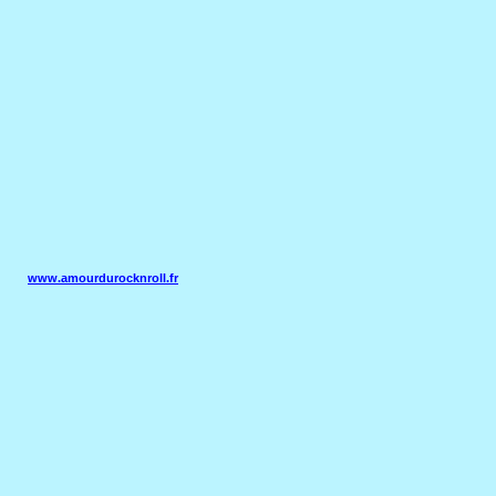
www.amourdurocknroll.fr