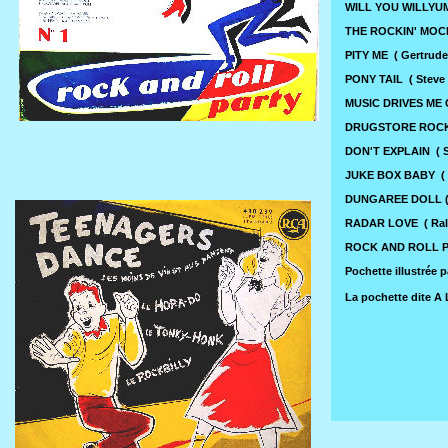
WILL YOU WILLYUM (
THE ROCKIN' MOCKI
PITY ME ( Gertrude
PONY TAIL ( Steve
MUSIC DRIVES ME C
DRUGSTORE ROCK A
DON'T EXPLAIN ( S
JUKE BOX BABY ( N
DUNGAREE DOLL ( B
RADAR LOVE ( Ral
ROCK AND ROLL PAR
Pochette illustrée p
La pochette dite A