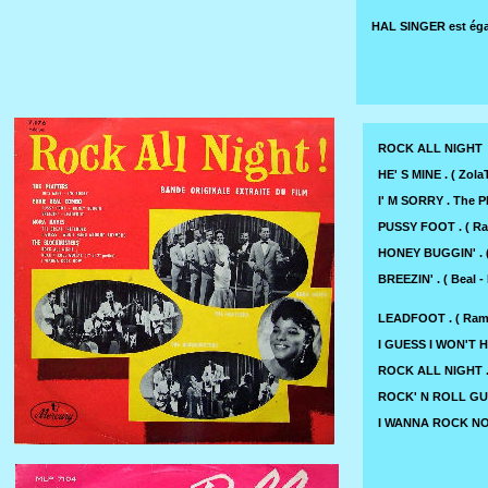
HAL SINGER est éga
ROCK ALL NIGHT 
HE' S MINE . ( Zol
I' M SORRY . The
PUSSY FOOT . ( R
HONEY BUGGIN' . 
BREEZIN' . ( Bea
LEADFOOT . ( Ram
I GUESS I WON'T
ROCK ALL NIGHT 
ROCK' N ROLL GUIT
I WANNA ROCK NO