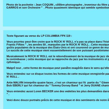
Photo de la pochette : Jean COQUIN , célèbre photographe , inventeur du filtr
GARROS et son Orchestre " . Photo quasiment identique qui semble symboliser 
Texte figurant au verso du LP COLUMBIA FPX 119 :
Vous pourriez peut-être croire que le ROCK N' ROLL n'a pas sa place dans l'histoi
Frantic Fifties " , les années 50 , marquées par le ROCK N' ROLL . Cette musiqu
goûts populaires de la musique des Etats-Unis et ont couronné ce genre de mus
Le succès de cette musique vient esssentiellement de son puissant positivisme
Musicalement le ROCK N' ROLL est le rebondissement de la musique de jazz des a
la contrebasse ; cette musique qui se rapproche du jazz par les instruments et pa
rythmique .
Malgré tout , cette forme de musique peut paraître exagérée dans le sens qu'elle
Vous entendez sur ce disque toutes les formes de cette musique enregistrée pa
N' ROLL .
Artie MALVIN interprète quatre faces , c'est un chanteur qui fit partie du " Gleen
Bob EBERLY qui fut chanteur du " Tommy Dorsey Band " et Jerry DUANE chanteur
Vous entendez aussi Loren BECKER une des vedettes les plus demandées dans les
" .
Voici donc douze portraits précis de cette musique et des sentiments de notr