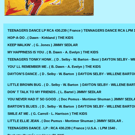
TEENAGERS DANCE LP RCA 430.239 ( France ) TENNAGERS DANCE RCA LPM 154
HOP-A-DO . ( Dawn - Kirkland ) THE KIDS
KEEP WALKIN' . ( G. Jones ) JIMMY SEDLAR
MY HAPPINESS IS YOU . ( B. Dawn - A. Evelyn ) THE KIDS
TEENAGERS TONKY HONK . ( D . Selby - W. Barton - Best ) DAYTON SELBY -
YOU' LL REMEMBER ME . ( B. Dawn - A. Evelyn ) THE KIDS
DAYTON'S DANCE . ( D . Selby - W. Barton ) DAYTON SELBY - WILLENE BART
LITTLE BROWN BUG . ( D . Selby - W. Barton ) DAYTON SELBY - WILLENE BA
DON' T TALK TO MY FRIENDS . ( L. Bartel ) JIMMY SEDLAR
YOU NEVER HAD IT SO GOOD . ( Doc Pomus - Mortimer Shuman ) JIMMY SEDL
BARTON'S BLUES . ( D . Selby - W. Barton ) DAYTON SELBY - WILLENE BART
SMILE AT ME . ( G. Carroll - L. Harrison ) THE KIDS
LITTLE ELLIE JEAN . ( Doc Pumus - Mortimer Shuman ) JIMMY SEDLAR .
TEENAGERS DANCE . LP : RCA 430.239 ( France ) U.S.A. : LPM 1540 .