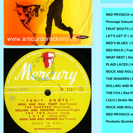
RED PRYSOCK et
Pressage franç
FRUIT BOOTS ( H
LET'S GET IT ( J
RED'S BLUES ( R
RED ROCK ( Fran
WHAT NEXT ( Her
PLAID LACES ( H
ROCK AND ROLL 
THE SHAKERS ( H
ROLLING AND ROC
THE FOX ( Red Pr
LULU ( Dickie Wel
ROCK AND ROLL 
RED PRYSOCK et
Pochette illust