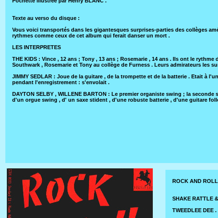
Pochette illustrée par Henry BLANC .
Texte au verso du disque :
Vous voici transportés dans les gigantesques surprises-parties des collèges amé
rythmes comme ceux de cet album qui ferait danser un mort .
LES INTERPRETES
THE KIDS : Vince , 12 ans ; Tony , 13 ans ; Rosemarie , 14 ans . Ils ont le rythm
Southwark , Rosemarie et Tony au collège de Furness . Leurs admirateurs les sur
JIMMY SEDLAR : Joue de la guitare , de la trompette et de la batterie . Etait à l'u
pendant l'enregistrement : s'envolait .
DAYTON SELBY , WILLENE BARTON : Le premier organiste swing ; la seconde sax
d'un orgue swing , d' un saxe stident , d'une robuste batterie , d'une guitare foll
ROCK AND ROLL 
SHAKE RATTLE & 
TWEEDLEE DEE . 