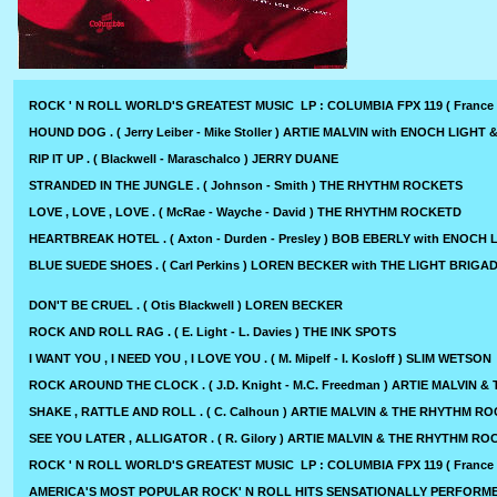
ROCK ' N ROLL WORLD'S GREATEST MUSIC LP : COLUMBIA FPX 119 ( France 
HOUND DOG . ( Jerry Leiber - Mike Stoller ) ARTIE MALVIN with ENOCH LIGHT 
RIP IT UP . ( Blackwell - Maraschalco ) JERRY DUANE
STRANDED IN THE JUNGLE . ( Johnson - Smith ) THE RHYTHM ROCKETS
LOVE , LOVE , LOVE . ( McRae - Wayche - David ) THE RHYTHM ROCKETD
HEARTBREAK HOTEL . ( Axton - Durden - Presley ) BOB EBERLY with ENOCH L
BLUE SUEDE SHOES . ( Carl Perkins ) LOREN BECKER with THE LIGHT BRIGA
DON'T BE CRUEL . ( Otis Blackwell ) LOREN BECKER
ROCK AND ROLL RAG . ( E. Light - L. Davies ) THE INK SPOTS
I WANT YOU , I NEED YOU , I LOVE YOU . ( M. Mipelf - I. Kosloff ) SLIM WETSON
ROCK AROUND THE CLOCK . ( J.D. Knight - M.C. Freedman ) ARTIE MALVIN 
SHAKE , RATTLE AND ROLL . ( C. Calhoun ) ARTIE MALVIN & THE RHYTHM R
SEE YOU LATER , ALLIGATOR . ( R. Gilory ) ARTIE MALVIN & THE RHYTHM R
ROCK ' N ROLL WORLD'S GREATEST MUSIC LP : COLUMBIA FPX 119 ( France 
AMERICA'S MOST POPULAR ROCK' N ROLL HITS SENSATIONALLY PERFORM