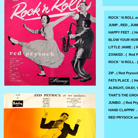
ROCK ' N ROLL 
JUMP , RED , JUMP
HAPPY FEET . ( He
BLOW YOUR HORN 
LITTLE JAMIE . ( 
ZONKED . ( Red P
ROCK ' N ROLL . (
ZIP . ( Red Prysoc
FATS PLACE . ( He
ALRIGHT, OKAY, Y
THAT'S THE GROOV
JUMBO . ( Red Pry
HAND CLAPPIN' . 
RED PRYSOCK and 