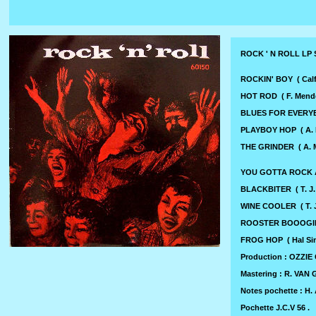
ROCK ' N ROLL LP 
ROCKIN' BOY ( Ca
HOT ROD ( F. Mend
BLUES FOR EVERY
PLAYBOY HOP ( A.
THE GRINDER ( A.
YOU GOTTA ROCK 
BLACKBITER ( T. J
WINE COOLER ( T. 
ROOSTER BOOOGIE. 
FROG HOP ( Hal Si
Production : OZZI
Mastering : R. VAN
Notes pochette : H.
Pochette J.C.V 56 .