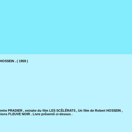
HOSSEIN . ( 1959 )
rette PRADIER , extraite du film LES SCÉLÉRATS , Un film de Robert HOSSEIN ,
tions FLEUVE NOIR . Livre présenté ci-dessus .