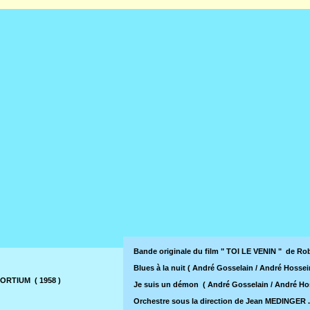
Bande originale du film " TOI LE VENIN " de
Blues à la nuit ( André Gosselain / André Hossei
SORTIUM ( 1958 )
Je suis un démon ( André Gosselain / André Ho
Orchestre sous la direction de Jean MEDINGER .