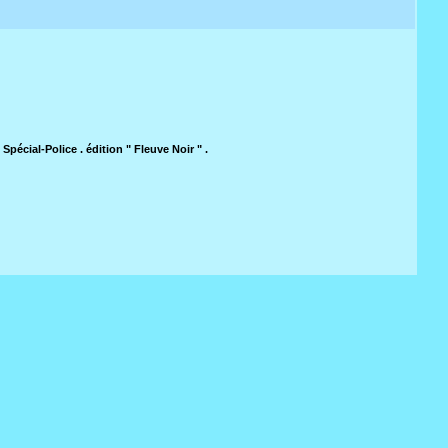
écial-Police . édition " Fleuve Noir " .