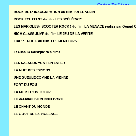
Casino En Ligne
ROCK DE L' INAUGURATION du film TOI LE VENIN
ROCK ECLATANT du film LES SCÉLÉRATS
LES MARIOLES ( SCOOTER ROCK ) du film LA MENACE réalisé par Gérard 
HIGH CLASS JUMP du film LE JEU DE LA VERITE
LIAL' S ROCK du film LES MENTEURS
Et aussi la musique des films :
LES SALAUDS VONT EN ENFER
LA NUIT DES ESPIONS
UNE GUEULE COMME LA MIENNE
FORT DU FOU
LA MORT D'UN TUEUR
LE VAMPIRE DE DUSSELDORF
LE CHANT DU MONDE
LE GOÛT DE LA VIOLENCE ,