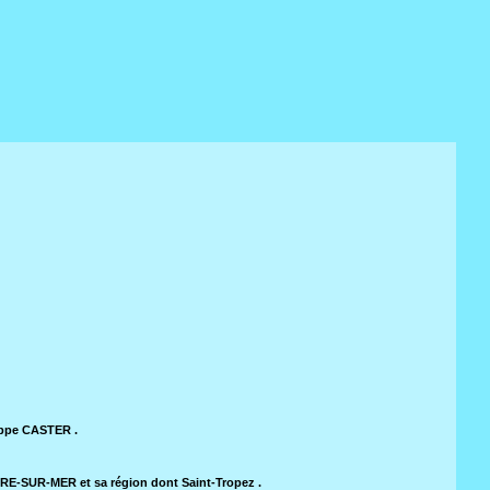
lippe CASTER .
RE-SUR-MER et sa région dont Saint-Tropez .