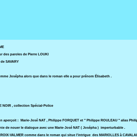
 ME
r des paroles de Pierre LOUKI
e de SAVARY
mme Josépha alors que dans le roman elle a pour prénom Élisabeth .
NOIR , collection Spécial-Police
'on aperçoit : Marie-José NAT , Philippe FORQUET et " Philippe ROULEAU " alias Phi
nte de nouer le dialogue avec une Marie-José NAT ( Josépha ) imperturbable .
LA CROIX-VALMER comme dans le roman qui situe l'intrigue des MARIOLLES à CAVALAI