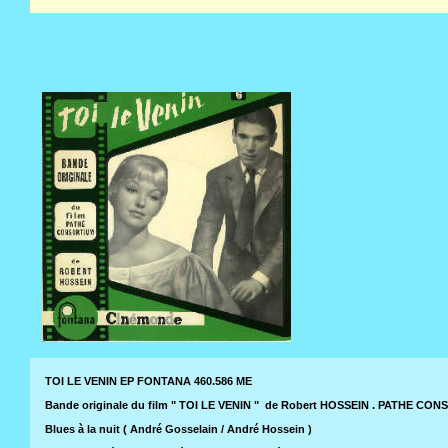
TOI LE VENIN EP FONTANA 460.586 ME
Bande originale du film " TOI LE VENIN " de Robert HOSSEIN . PATHE CON
Blues à la nuit ( André Gosselain / André Hossein )