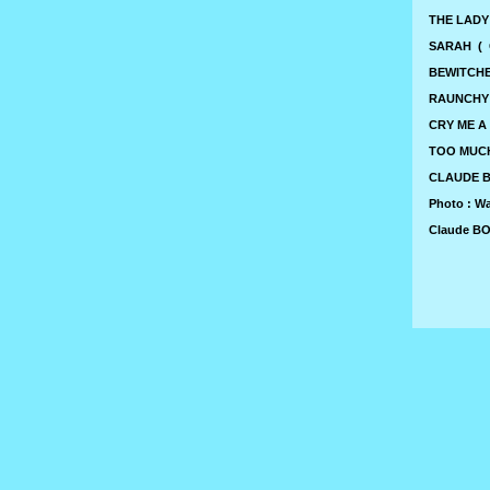
THE LADY 
SARAH ( C
BEWITCHED
RAUNCHY ( 
CRY ME A 
TOO MUCH 
CLAUDE B
Photo : W
Claude BOL