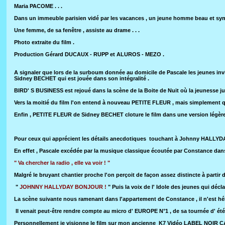
Maria PACOME . . .
Dans un immeuble parisien vidé par les vacances , un jeune homme beau et symp
Une femme, de sa fenêtre , assiste au drame . . .
Photo extraite du film .
Production Gérard DUCAUX - RUPP et ALUROS - MEZO .
A signaler que lors de la surboum donnée au domicile de Pascale les jeunes i
Sidney BECHET qui est jouée dans son intégralité .
BIRD' S BUSINESS est rejoué dans la scène de la Boite de Nuit où la jeunesse j
Vers la moitié du film l'on entend à nouveau PETITE FLEUR , mais simplement 
Enfin , PETITE FLEUR de Sidney BECHET cloture le film dans une version légèr
Pour ceux qui apprécient les détails anecdotiques touchant à Johnny HALLYDAY 
En effet , Pascale excédée par la musique classique écoutée par Constance dans
" Va chercher la radio , elle va voir ! "
Malgré le bruyant chantier proche l'on perçoit de façon assez distincte à partir d
"
JOHNNY HALLYDAY BONJOUR !
" Puis la voix de l' Idole des jeunes qui décl
La scène suivante nous ramenant dans l'appartement de Constance , il n'est hé
Il venait peut-être rendre compte au micro d' EUROPE N°1 , de sa tournée d' ét
Personnellement je visionne le film sur mon ancienne K7 Vidéo LABEL NOIR CA