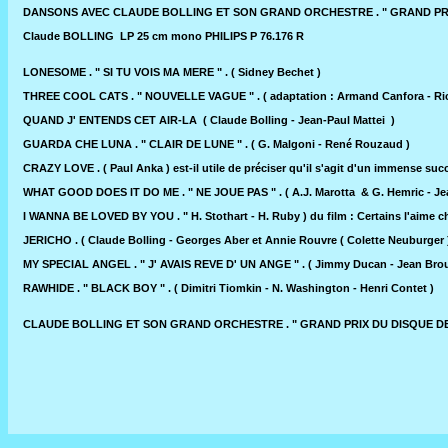
DANSONS AVEC CLAUDE BOLLING ET SON GRAND ORCHESTRE . " GRAND PR
Claude BOLLING LP 25 cm mono PHILIPS P 76.176 R
LONESOME . " SI TU VOIS MA MERE " . ( Sidney Bechet )
THREE COOL CATS . " NOUVELLE VAGUE " . ( adaptation : Armand Canfora - R
QUAND J' ENTENDS CET AIR-LA ( Claude Bolling - Jean-Paul Mattei )
GUARDA CHE LUNA . " CLAIR DE LUNE " . ( G. Malgoni - René Rouzaud )
CRAZY LOVE . ( Paul Anka ) est-il utile de préciser qu'il s'agit d'un immense su
WHAT GOOD DOES IT DO ME . " NE JOUE PAS " . ( A.J. Marotta & G. Hemric - Jean
I WANNA BE LOVED BY YOU . " H. Stothart - H. Ruby ) du film : Certains l'aime 
JERICHO . ( Claude Bolling - Georges Aber et Annie Rouvre ( Colette Neuburger 
MY SPECIAL ANGEL . " J' AVAIS REVE D' UN ANGE " . ( Jimmy Ducan - Jean Bro
RAWHIDE . " BLACK BOY " . ( Dimitri Tiomkin - N. Washington - Henri Contet )
CLAUDE BOLLING ET SON GRAND ORCHESTRE . " GRAND PRIX DU DISQUE DE