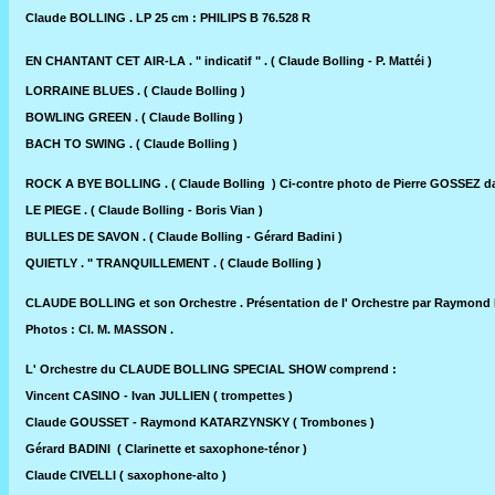
Claude BOLLING . LP 25 cm : PHILIPS B 76.528 R
EN CHANTANT CET AIR-LA . " indicatif " . ( Claude Bolling - P. Mattéi )
LORRAINE BLUES . ( Claude Bolling )
BOWLING GREEN . ( Claude Bolling )
BACH TO SWING . ( Claude Bolling )
ROCK A BYE BOLLING . ( Claude Bolling ) Ci-contre photo de Pierre GOSSEZ d
LE PIEGE . ( Claude Bolling - Boris Vian )
BULLES DE SAVON . ( Claude Bolling - Gérard Badini )
QUIETLY . " TRANQUILLEMENT . ( Claude Bolling )
CLAUDE BOLLING et son Orchestre . Présentation de l' Orchestre par Raymond
Photos : Cl. M. MASSON .
L' Orchestre du CLAUDE BOLLING SPECIAL SHOW comprend :
Vincent CASINO - Ivan JULLIEN ( trompettes )
Claude GOUSSET - Raymond KATARZYNSKY ( Trombones )
Gérard BADINI ( Clarinette et saxophone-ténor )
Claude CIVELLI ( saxophone-alto )