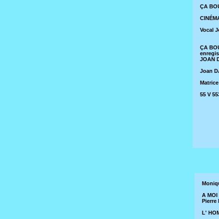
ÇA BOU
CINÉMA
Vocal 
ÇA BOU
enregis
JOAN 
Joan D
Matric
55 V 5
Moniq
A MOI 
Pierre
L' HOM