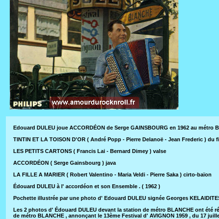
Edouard DULEU joue ACCORDÉON de Serge GAINSBOURG en 1962 au métro BL
TINTIN ET LA TOISON D'OR ( André Popp - Pierre Delanoë - Jean Frederic ) d
LES PETITS CARTONS ( Francis Lai - Bernard Dimey ) valse
ACCORDÉON ( Serge Gainsbourg ) java
LA FILLE A MARIER ( Robert Valentino - Maria Veldi - Pierre Saka ) cirto-baïon
Édouard DULEU à l' accordéon et son Ensemble . ( 1962 )
Pochette illustrée par une photo d' Edouard DULEU signée Georges KELAIDITE
Les 2 photos d' Édouard DULEU devant la station de métro BLANCHE ont été réa
de métro BLANCHE , annonçant le 13ème Festival d' AVIGNON 1959 , du 17 juillet