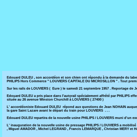
Edouard DULEU , son accordéon et son chien ont répondu à la demande du label P
PHILIPS Hors Commerce " LOUVIERS CAPITALE DU MICROSILLON " . Tout premier
Sur les rails de LOUVIERS ( Eure ) le samedi 21 septembre 1957 . Reportage de Je
Edouard DULEU a pris place dans l'autorail spécialement affrété par PHILIPS effec
située au 26 avenue Winston Churchill à LOUVIERS ( 27400 )
L' accordéoniste Edouard DULEU répond aux questions de Jean NOHAIN auquel Il d
la gare Saint Lazare avant le départ du train pour LOUVIERS . . .
Edouard DULEU repartira de la nouvelle usine PHILIPS / LOUVIERS muni d'un exem
L' inauguration de la nouvelle usine de pressage PHILIPS / LOUVIERS a mobilis
, Miguel AMADOR , Michel LEGRAND , Francis LEMARQUE , Christian MERY et Hen