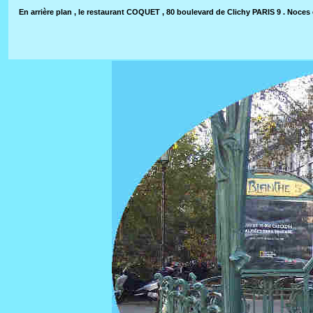
En arrière plan , le restaurant COQUET , 80 boulevard de Clichy PARIS 9 . Noces 