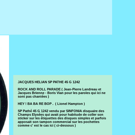
JACQUES HELIAN SP PATHE 45 G 1242
ROCK AND ROLL PARADE ( Jean-Pierre Landreau et
Jacques Brienne - Boris Vian pour les paroles qui ici ne
sont pas chantées )
HEY ! BA BA RE BOP . ( Lionel Hampton )
SP Pathé 45 G 1242 vendu par SINFONIA disquaire des
Champs Elysées qui avait pour habitude de coller son
sticker sur les étiquettes des disques simples et parfois
apposait son tampon commercial sur les pochettes
comme c' est le cas ici ( ci-dessous )