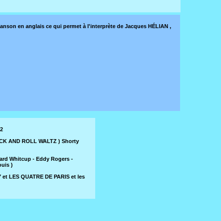
 en anglais ce qui permet à l'interprète de Jacques HÉLIAN ,
22
CK AND ROLL WALTZ ) Shorty
rd Whitcup - Eddy Rogers -
uis )
et LES QUATRE DE PARIS et les