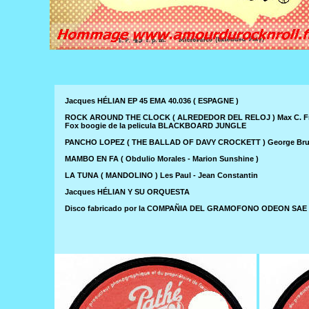
Jacques HÉLIAN EP 45 EMA 40.036 ( ESPAGNE )
ROCK AROUND THE CLOCK ( ALREDEDOR DEL RELOJ ) Max C. Free
Fox boogie de la pelicula BLACKBOARD JUNGLE
PANCHO LOPEZ ( THE BALLAD OF DAVY CROCKETT ) George Bruns
MAMBO EN FA ( Obdulio Morales - Marion Sunshine )
LA TUNA ( MANDOLINO ) Les Paul - Jean Constantin
Jacques HÉLIAN Y SU ORQUESTA
Disco fabricado por la COMPAÑIA DEL GRAMOFONO ODEON SAE