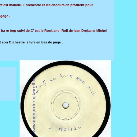
hef est malade. L'orchestre et les choeurs en profitent pour
ngage .
 ba re bop suivi de C' est le Rock and Roll de jean Drejac et Michel
.
son Orchestre ) livre en bas de page