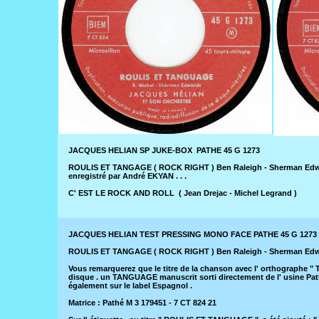
JACQUES HELIAN SP JUKE-BOX PATHE 45 G 1273
ROULIS ET TANGAGE ( ROCK RIGHT ) Ben Raleigh - Sherman Edwar
enregistré par André EKYAN . . .
C' EST LE ROCK AND ROLL ( Jean Drejac - Michel Legrand )
JACQUES HELIAN TEST PRESSING MONO FACE PATHE 45 G 1273
ROULIS ET TANGAGE ( ROCK RIGHT ) Ben Raleigh - Sherman Edwa
Vous remarquerez que le titre de la chanson avec l' orthographe "
disque . un TANGUAGE manuscrit sorti directement de l' usine Pathé
également sur le label Espagnol .
Matrice : Pathé M 3 179451 - 7 CT 824 21