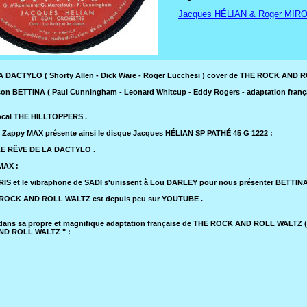
Jacques HÉLIAN & Roger MIRON 
 LA DACTYLO ( Shorty Allen - Dick Ware - Roger Lucchesi ) cover de THE ROCK AND
nson BETTINA ( Paul Cunningham - Leonard Whitcup - Eddy Rogers - adaptation frança
ocal THE HILLTOPPERS .
, Zappy MAX présente ainsi le disque Jacques HÉLIAN SP PATHÉ 45 G 1222 :
st LE RÊVE DE LA DACTYLO .
 MAX :
E PARIS et le vibraphone de SADI s'unissent à Lou DARLEY pour nous présenter BETTINA
 ROCK AND ROLL WALTZ est depuis peu sur YOUTUBE .
ans sa propre et magnifique adaptation française de THE ROCK AND ROLL WALTZ ( 
 AND ROLL WALTZ " :