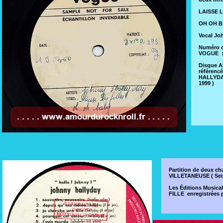
LAISSE LE
OH OH BAB
Vocal J
Numéro d
VOGUE : 
Disque 
référenc
HALLYDAY
1999 )
Partition de deux 
VILLETANEUSE ( Seine
Les Éditions Musica
FILLE enregistrées