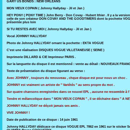
GARY US BONDS : NEW ORLEANS
MON VIEUX COPAIN ( Johnny Hallyday - Jil et Jan )
HEY PONY ( PONY TIME ) John Berry - Don Covay - Hubert Ithier . Il y a la ver
celle de son créateur DON COVAY AND THE GOODTIMERS dont la pochette VOG
présentée plus loin
SI TU RESTES AVEC MOI ( Johnny Hallyday - Jil et Jan )
Vocal JOHNNY HALLYDAY
Photo de Johnny HALLYDAY ornant la pochette : EKTA VOGUE
C'est une réalisation DISQUES VOGUE VILLETANEUSE ( SEINE )
Imprimerie DILLARD & CIE Imprimeur PARIS .
Sur la languette du disque il est mentionné : vente au détail : NOUVEAUX FRAN
Texte de présentation du disque figurant au verso :
Avec JOHNNY , toujours du renouveau , chque disque est pour nous un choc .
JOHNNY est vraiment un artiste de " Variétés " au sens propre du mot .
Sur quatre chansons enregistrées dans ce nouvel EPL , aucune ne ressemble à l'
Tendre et mélancolique dans " MON VIEUX COPAIN " , il se déchaine dans " A 
JOHNNY HALLYDAY ne déçoit jamais ses amis .
VIVE JOHNNY !
Date de publication de ce disque : 14 juin 1961
Johnny HALLYDAY dédicace ce disque VOGUE EPL 7862 en 1961 sur le sticker S
OLYMPIA Bruno COQUATRIX