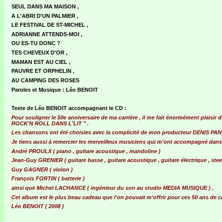
SEUL DANS MA MAISON ,
A L'ABRI D'UN PALMIER ,
LE FESTIVAL DE ST-MICHEL ,
ADRIANNE ATTENDS-MOI ,
OU ES-TU DONC ?
TES CHEVEUX D'OR ,
MAMAN EST AU CIEL ,
PAUVRE ET ORPHELIN ,
AU CAMPING DES ROSES
Paroles et Musique : Léo BENOIT
Texte de Léo BENOIT accompagnant le CD :
Pour souligner le 50e anniversaire de ma carrière , il me fait énormément plai
ROCK'N ROLL DANS L'LIT " .
Les chansons ont été choisies avec la complicité de mon producteur DENIS PANTI
Je tiens aussi à remercier les merveilleux musiciens qui m'ont accompagné dans 
André PROULX ( piano , guitare acoustique , mandoline )
Jean-Guy GRENIER ( guitare basse , guitare acoustique , guitare électrique , steel
Guy GAGNER ( violon )
François FORTIN ( batterie )
ainsi que Michel LACHANCE ( ingénieur du son au studio MEDIA MUSIQUE ) .
Cet album est le plus beau cadeau que l'on pouvait m'offrir pour ces 50 ans de ca
Léo BENOIT ( 2008 )