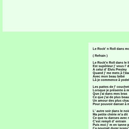
Le Rock' n Roll dans mo
( Refrain )
Le Rock'n Roll dans le li
Est supérieur j' vous l' d
A celui d' Elvis Presley
Quand j' me mets à l'da
Avec mon beau bébé
Là je commence à yodel
Les pattes de l' couchet
Lorsque je présente à
Que j'ai dans mes bras
Ce que j'ai de plus beau
Un amour des plus cha
Pour pouvoir danser à 
L' autre soir dans le noi
Ma petite chérie m'a dit
Ce que tu danses avec m
C'est rempli d' entrain
Puis moi j' m en tanne 
Ca pourrait durer jusqu'