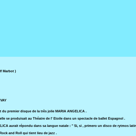
f Marbot )
RVAY
t du premier disque de la très jolie MARIA ANGELICA .
le se produisait au Théatre de l' Etoile dans un spectacle de ballet Espagnol .
 aurait répondu dans sa langue natale : " Si, si , primero un disco de rytmos latino
Rock and Roll qui tient lieu de jazz .