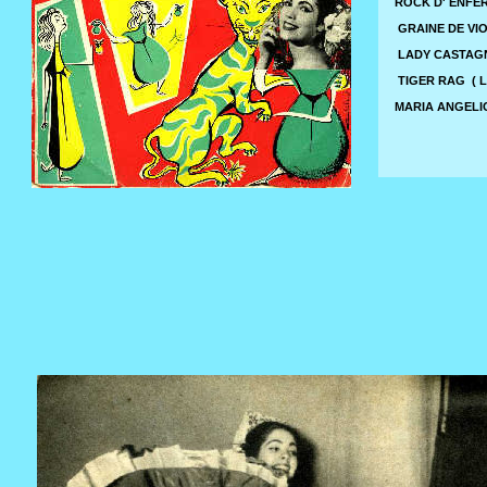
ROCK D' ENFER (
GRAINE DE VIO
LADY CASTAGNE
TIGER RAG ( L
MARIA ANGELICA 