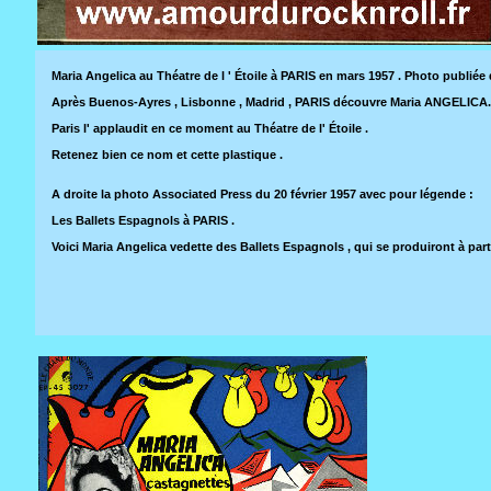
Maria Angelica au Théatre de l ' Étoile à PARIS en mars 1957 . Photo publié
Après Buenos-Ayres , Lisbonne , Madrid , PARIS découvre Maria ANGELICA. El
Paris l' applaudit en ce moment au Théatre de l' Étoile .
Retenez bien ce nom et cette plastique .
A droite la photo Associated Press du 20 février 1957 avec pour légende :
Les Ballets Espagnols à PARIS .
Voici Maria Angelica vedette des Ballets Espagnols , qui se produiront à part