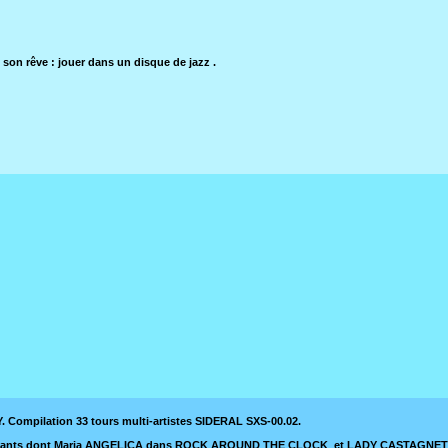
on rêve : jouer dans un disque de jazz .
Compilation 33 tours multi-artistes SIDERAL SXS-00.02.
ansants dont Maria ANGELICA dans ROCK AROUND THE CLOCK et LADY CASTAGNET