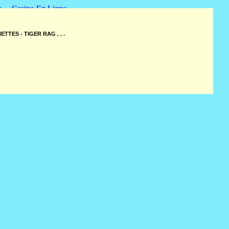
e
Casino En Ligne
TTES - TIGER RAG . . .