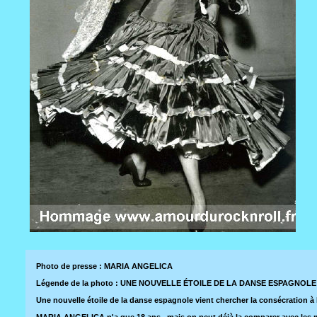
Photo de presse : MARIA ANGELICA
Légende de la photo : UNE NOUVELLE ÉTOILE DE LA DANSE ESPAGNOLE
Une nouvelle étoile de la danse espagnole vient chercher la consécration à