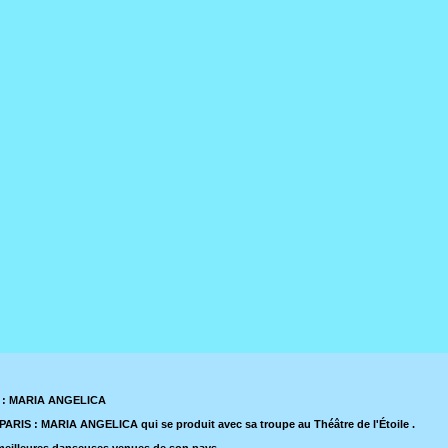
 : MARIA ANGELICA
 PARIS : MARIA ANGELICA qui se produit avec sa troupe au Théâtre de l'Étoile .