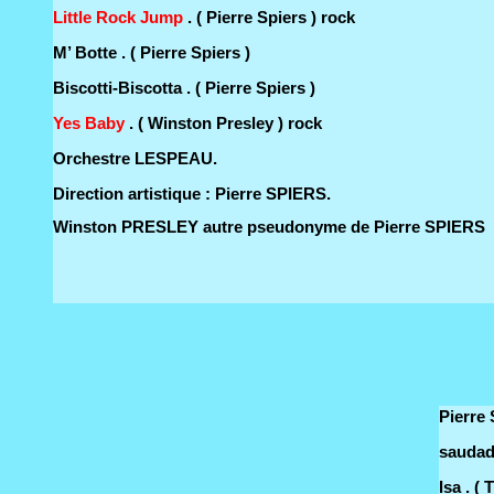
Little Rock Jump
. ( Pierre Spiers ) rock
M’ Botte . ( Pierre Spiers )
Biscotti-Biscotta . ( Pierre Spiers )
Yes Baby
. ( Winston Presley ) rock
Orchestre LESPEAU.
Direction artistique : Pierre SPIERS.
Winston PRESLEY autre pseudonyme de Pierre SPIERS
Pierre
saudade
Isa . ( 