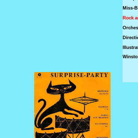
Miss-Bi
Rock a
Orches
Directi
Illustr
Winsto