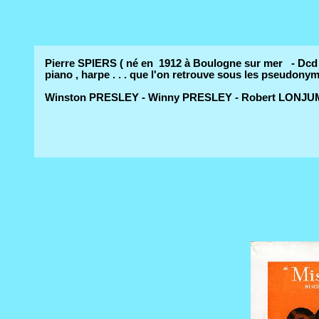
Pierre SPIERS ( né en 1912 à Boulogne sur mer - Dcd e
piano , harpe . . . que l'on retrouve sous les pseudonym
Winston PRESLEY - Winny PRESLEY - Robert LONJ