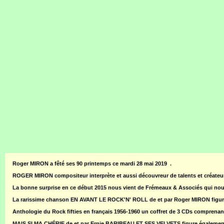
Roger MIRON a fêté ses 90 printemps ce mardi 28 mai 2019 .
ROGER MIRON compositeur interprète et aussi découvreur de talents et créa
La bonne surprise en ce début 2015 nous vient de Frémeaux & Associés qui nous
La rarissime chanson EN AVANT LE ROCK'N' ROLL de et par Roger MIRON figu
Anthologie du Rock fifties en français 1956-1960 un coffret de 3 CDs comprenant
MAIS SI MA CHÉRIE de et par Ernie BARIBEAU ET SES VELVETS figure égalemen