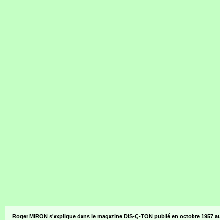
Roger MIRON s'explique dans le magazine DIS-Q-TON publié en octobre 1957 au 