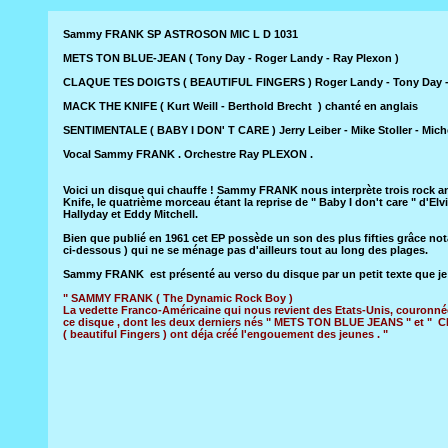
Sammy FRANK SP ASTROSON MIC L D 1031
METS TON BLUE-JEAN ( Tony Day - Roger Landy - Ray Plexon )
CLAQUE TES DOIGTS ( BEAUTIFUL FINGERS ) Roger Landy - Tony Day -
MACK THE KNIFE ( Kurt Weill - Berthold Brecht ) chanté en anglais
SENTIMENTALE ( BABY I DON' T CARE ) Jerry Leiber - Mike Stoller - Mich
Vocal Sammy FRANK . Orchestre Ray PLEXON .
Voici un disque qui chauffe ! Sammy FRANK nous interprète trois rock an
Knife, le quatrième morceau étant la reprise de " Baby I don't care " d'
Hallyday et Eddy Mitchell.
Bien que publié en 1961 cet EP possède un son des plus fifties grâce 
ci-dessous ) qui ne se ménage pas d'ailleurs tout au long des plages.
Sammy FRANK est présenté au verso du disque par un petit texte que je v
" SAMMY FRANK ( The Dynamic Rock Boy )
La vedette Franco-Américaine qui nous revient des Etats-Unis, couronné
ce disque , dont les deux derniers nés " METS TON BLUE JEANS " et 
( beautiful Fingers ) ont déja créé l'engouement des jeunes . "