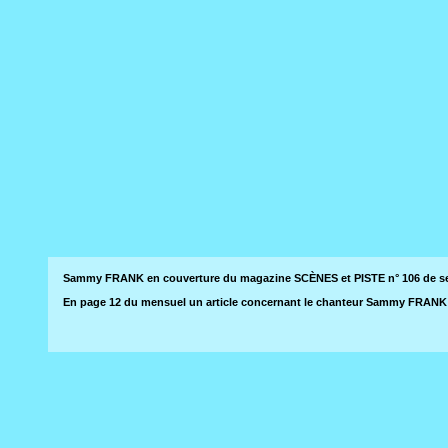
Sammy FRANK en couverture du magazine SCÈNES et PISTE n° 106 de se
En page 12 du mensuel un article concernant le chanteur Sammy FRANK