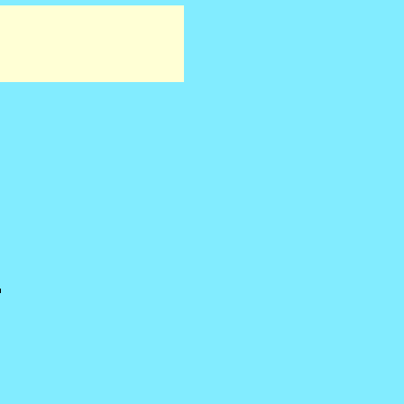
e
Casino En Ligne