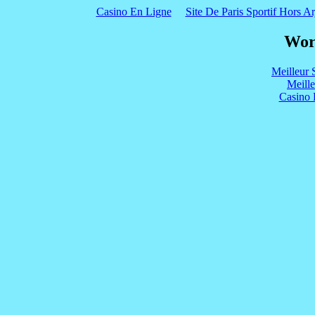
Casino En Ligne
Site De Paris Sportif Hors Ar
Wor
Meilleur 
Meill
Casino 