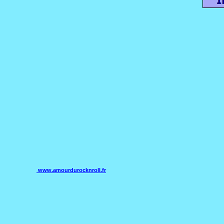
www.amourdurocknroll.fr